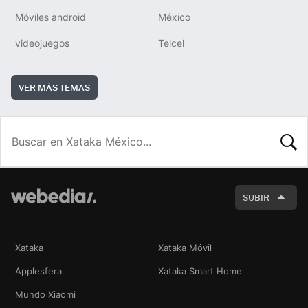
Móviles android
México
videojuegos
Telcel
VER MÁS TEMAS
BUSCA
SUBIR
Xataka
Xataka Móvil
Applesfera
Xataka Smart Home
Mundo Xiaomi