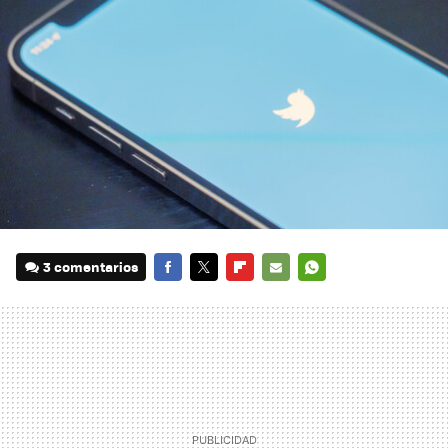
3 comentarios
FACEBOOK
TWITTER
FLIPBOARD
E-
WHATSAPP
MAIL