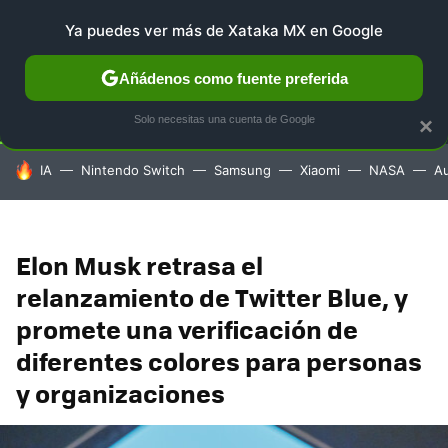
Ya puedes ver más de Xataka MX en Google
SELECCIÓN
GAMING
HOME
AUTO
TERRITORIO 
Añádenos como fuente preferida
Solo necesitas una cuenta de Google
×
HOY SE HABLA DE
IA
Nintendo Switch
Samsung
Xiaomi
NASA
A
Elon Musk retrasa el
relanzamiento de Twitter Blue, y
promete una verificación de
diferentes colores para personas
y organizaciones