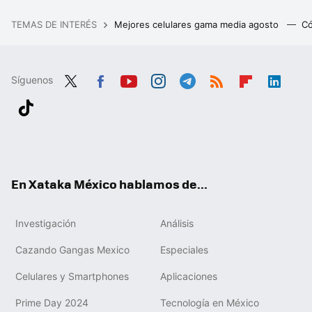
TEMAS DE INTERÉS
Mejores celulares gama media agosto
Có
Síguenos
Twit
Fac
You
Inst
Tele
RSS
Flip
Link
ter
ebo
tub
agr
gra
boa
edIn
Tikt
ok
e
am
m
rd
ok
En Xataka México hablamos de...
Investigación
Análisis
Cazando Gangas Mexico
Especiales
Celulares y Smartphones
Aplicaciones
Prime Day 2024
Tecnología en México