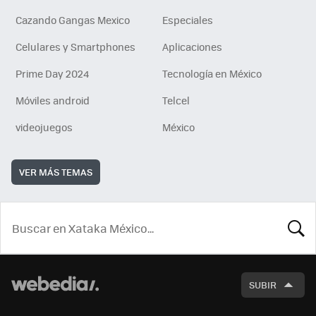
Cazando Gangas Mexico
Especiales
Celulares y Smartphones
Aplicaciones
Prime Day 2024
Tecnología en México
Móviles android
Telcel
videojuegos
México
VER MÁS TEMAS
BUSCA
SUBIR