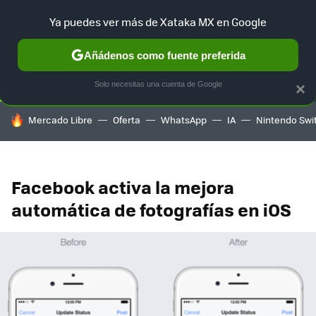
Ya puedes ver más de Xataka MX en Google
SELECCIÓN
GAMING
HOME
AUTO
TERRITORIO SAM
Añádenos como fuente preferida
Solo necesitas una cuenta de Google
×
HOY SE HABLA DE
Mercado Libre
Oferta
WhatsApp
IA
Nintendo Swi
Facebook activa la mejora
automática de fotografías en iOS