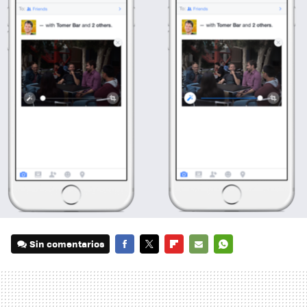
Sin comentarios
FACEBOOK
TWITTER
FLIPBOARD
E-
WHATSAPP
MAIL