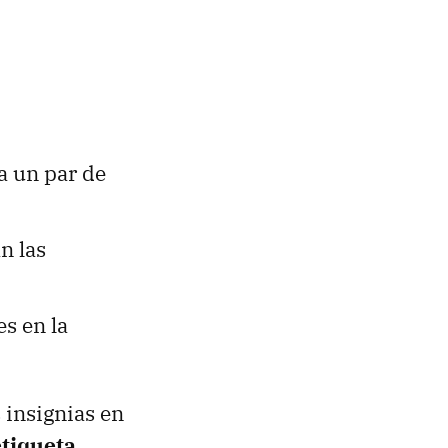
a un par de
n las
es en la
 insignias en
etiqueta
.