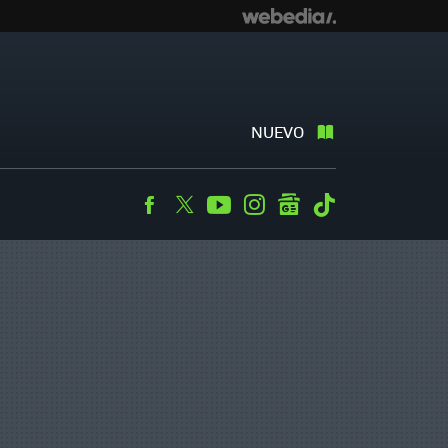
NUEVO
Facebook
Twitter
Youtube
Instagram
googlenews
Tiktok