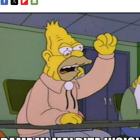
FACEBOOK
TWITTER
FLIPBOARD
E-
MAIL