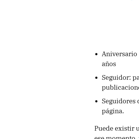
Aniversario 
años
Seguidor: pa
publicacione
Seguidores d
página.
Puede existir 
ese momento, 