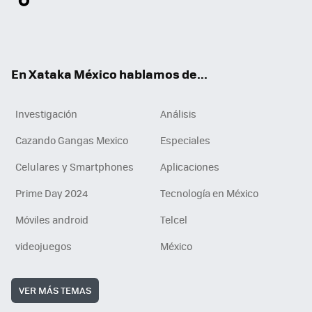
ter
ebo
tub
agr
gra
boa
edI
Tikt
ok
e
am
m
rd
n
ok
En Xataka México hablamos de...
Investigación
Análisis
Cazando Gangas Mexico
Especiales
Celulares y Smartphones
Aplicaciones
Prime Day 2024
Tecnología en México
Móviles android
Telcel
videojuegos
México
VER MÁS TEMAS