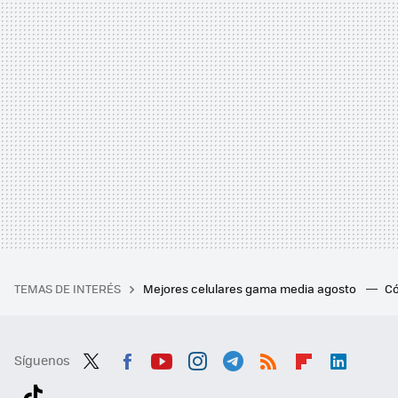
TEMAS DE INTERÉS
Mejores celulares gama media agosto
Có
Síguenos
Twit
Fac
You
Inst
Tele
RSS
Flip
Link