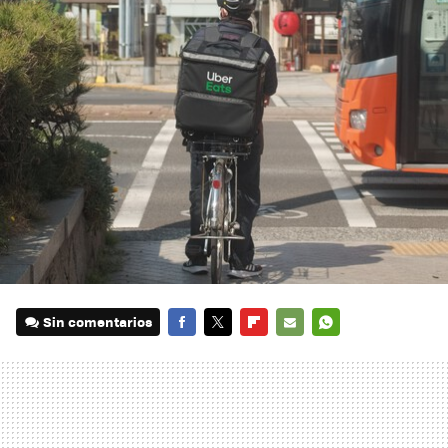
Sin comentarios
FACEBOOK
TWITTER
FLIPBOARD
E-
WHATSAPP
MAIL