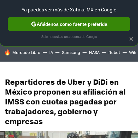
Ya puedes ver más de Xataka MX en Google
SELECCIÓN
GAMING
HOME
AUTO
TERRITORIO SAM
Añádenos como fuente preferida
Solo necesitas una cuenta de Google
×
HOY SE HABLA DE
Mercado Libre
IA
Samsung
NASA
Robot
Wifi
Repartidores de Uber y DiDi en
México proponen su afiliación al
IMSS con cuotas pagadas por
trabajadores, gobierno y
empresas