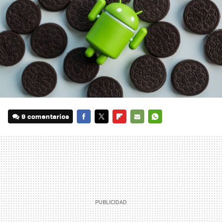
9 comentarios
FACEBOOK
TWITTER
FLIPBOARD
E-
WHATSAPP
MAIL