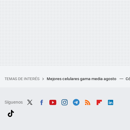
TEMAS DE INTERÉS
Mejores celulares gama media agosto
Có
Síguenos
Twit
Fac
You
Inst
Tele
RSS
Flip
Link
ter
ebo
tub
agr
gra
boa
edI
Tikt
ok
e
am
m
rd
n