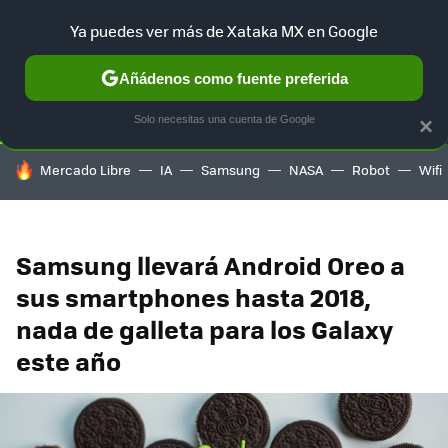
Ya puedes ver más de Xataka MX en Google
SELECCIÓN
GAMING
HOME
AUTO
TERRITORIO SAM
Añádenos como fuente preferida
Solo necesitas una cuenta de Google
×
HOY SE HABLA DE
Mercado Libre
IA
Samsung
NASA
Robot
Wifi
Samsung llevará Android Oreo a
sus smartphones hasta 2018,
nada de galleta para los Galaxy
este año