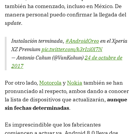
también ha comenzado, incluso en México. De
manera personal puedo confirmar la llegada del
update
.
Instalación terminada,
#AndroidOreo
en el Xperia
XZ Premium
pic.twitter.com/k3rIzi0I7N
— Antonio Cahun (@VanKahun)
24 de octubre de
2017
Por otro lado,
Motorola
y
Nokia
también se han
pronunciado al respecto, ambos dando a conocer
la lista de dispositivos que actualizarán,
aunque
sin fechas determinadas
.
Es imprescindible que los fabricantes
comiencen a actuar ya. Android 8.0 lleva dos