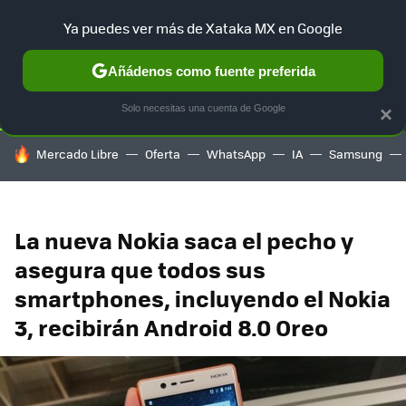
Ya puedes ver más de Xataka MX en Google
SELECCIÓN
GAMING
HOME
AUTO
TERRITORIO SAM
Añádenos como fuente preferida
Solo necesitas una cuenta de Google
×
HOY SE HABLA DE
Mercado Libre
Oferta
WhatsApp
IA
Samsung
La nueva Nokia saca el pecho y
asegura que todos sus
smartphones, incluyendo el Nokia
3, recibirán Android 8.0 Oreo