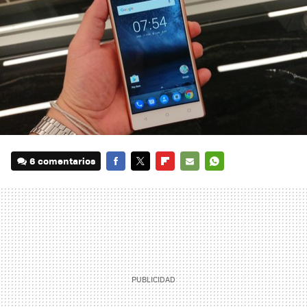
6 comentarios
FACEBOOK
TWITTER
FLIPBOARD
E-
WHATSAPP
MAIL