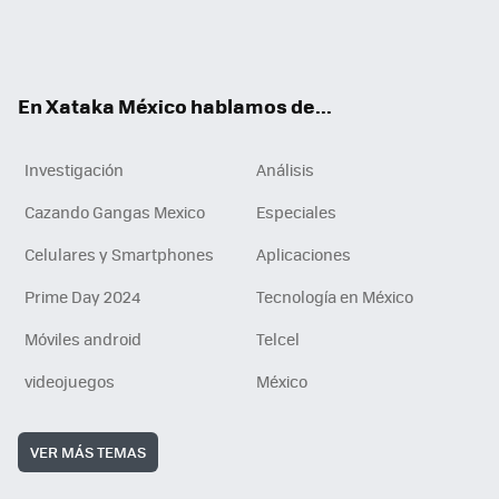
ter
ebo
tub
agr
gra
boa
edI
Tikt
ok
e
am
m
rd
n
ok
En Xataka México hablamos de...
Investigación
Análisis
Cazando Gangas Mexico
Especiales
Celulares y Smartphones
Aplicaciones
Prime Day 2024
Tecnología en México
Móviles android
Telcel
videojuegos
México
VER MÁS TEMAS