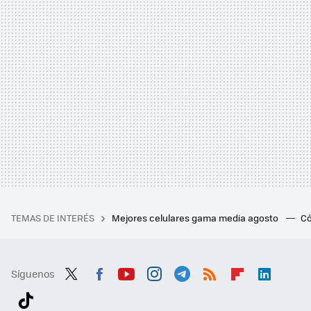
TEMAS DE INTERÉS
Mejores celulares gama media agosto
Có
Síguenos
Twit
Fac
You
Inst
Tele
RSS
Flip
Link