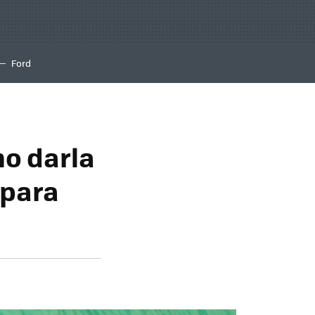
Ford
mo darla
 para