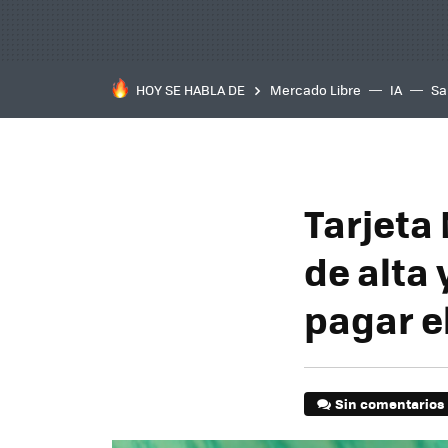
HOY SE HABLA DE
Mercado Libre
IA
Sa
Tarjeta
de alta 
pagar e
Sin comentarios