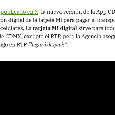
 publicado en X
, la nueva versión de la App 
ón digital de la tarjeta MI para pagar el trans
 celulares. La
tarjeta MI digital
sirve para tod
de CDMX, excepto el RTP, pero la Agencia aseg
pago en RTP
"llegará después"
.