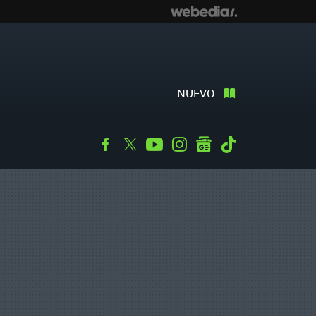
NUEVO
Facebook
Twitter
Youtube
Instagram
googlenews
Tiktok