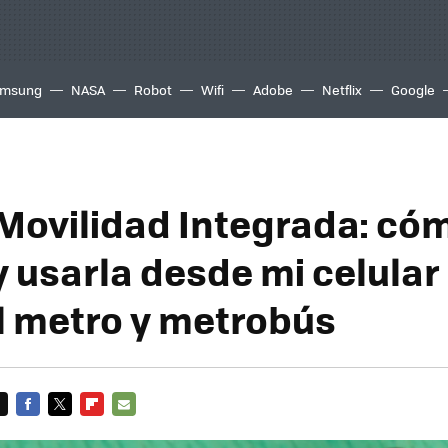
msung
NASA
Robot
Wifi
Adobe
Netflix
Google
 Movilidad Integrada: có
y usarla desde mi celular
l metro y metrobús
FACEBOOK
TWITTER
FLIPBOARD
E-