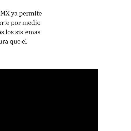
CDMX ya permite
porte por medio
os los sistemas
ura que el