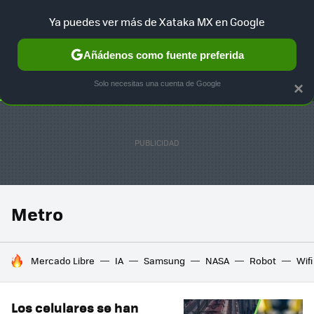
Ya puedes ver más de Xataka MX en Google
SELECCIÓN
GAMING
HOME
AUTO
TERRITORIO SAM
Añádenos como fuente preferida
Solo necesitas una cuenta de Google
×
Metro
HOY SE HABLA DE
Mercado Libre
IA
Samsung
NASA
Robot
Wifi
Los celulares se han