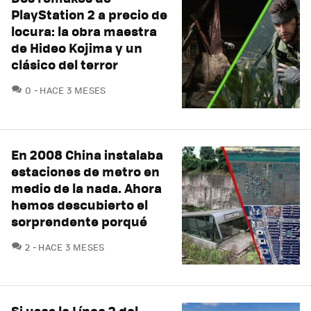
PlayStation 2 a precio de
locura: la obra maestra
de Hideo Kojima y un
clásico del terror
COMENTARIOS
0
HACE 3 MESES
En 2008 China instalaba
estaciones de metro en
medio de la nada. Ahora
hemos descubierto el
sorprendente porqué
COMENTARIOS
2
HACE 3 MESES
Si usas la Línea 2 del