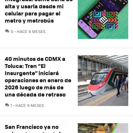
alta y usarla desde mi
celular para pagar el
metro y metrobús
COMENTARIOS
0
HACE 8 MESES
40 minutos de CDMX a
Toluca: Tren “El
Insurgente” iniciará
operaciones en enero de
2026 luego de más de
una década de retraso
COMENTARIOS
1
HACE 9 MESES
San Francisco ya no