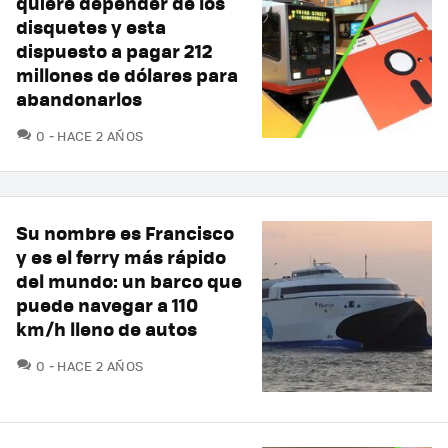
quiere depender de los
disquetes y esta
dispuesto a pagar 212
millones de dólares para
abandonarlos
COMENTARIOS
0
HACE 2 AÑOS
Su nombre es Francisco
y es el ferry más rápido
del mundo: un barco que
puede navegar a 110
km/h lleno de autos
COMENTARIOS
0
HACE 2 AÑOS