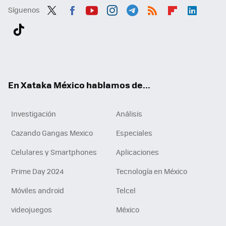
Síguenos
Twit
Fac
You
Inst
Tele
RSS
Flip
Link
ter
ebo
tub
agr
gra
boa
edI
Tikt
ok
e
am
m
rd
n
ok
En Xataka México hablamos de...
Investigación
Análisis
Cazando Gangas Mexico
Especiales
Celulares y Smartphones
Aplicaciones
Prime Day 2024
Tecnología en México
Móviles android
Telcel
videojuegos
México