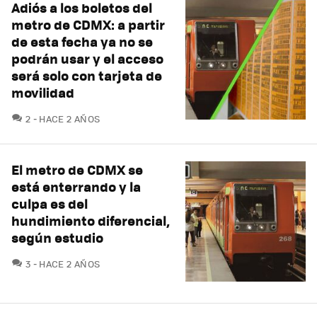
Adiós a los boletos del
metro de CDMX: a partir
de esta fecha ya no se
podrán usar y el acceso
será solo con tarjeta de
movilidad
COMENTARIOS
2
HACE 2 AÑOS
El metro de CDMX se
está enterrando y la
culpa es del
hundimiento diferencial,
según estudio
COMENTARIOS
3
HACE 2 AÑOS