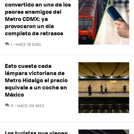
convertido en uno de los
peores enemigos del
Metro CDMX: ya
provocaron un día
completo de retrasos
COMENTARIOS
1
HACE 19 DÍAS
Esto cuesta cada
lámpara victoriana de
Metro Hidalgo el precio
equivale a un coche en
México
COMENTARIOS
0
HACE UN MES
Los turistas que vienen