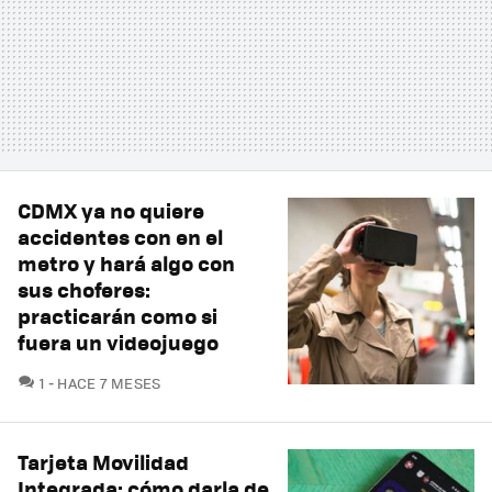
CDMX ya no quiere
accidentes con en el
metro y hará algo con
sus choferes:
practicarán como si
fuera un videojuego
COMENTARIOS
1
HACE 7 MESES
Tarjeta Movilidad
Integrada: cómo darla de