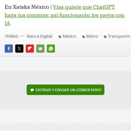
En Xataka México |
Visa quiere que ChatGPT
haga tus compras: así funcionarán los pagos con
IA
TEMAS
Banca Digital
México
Metro
Transporte 
FACEBOOK
TWITTER
FLIPBOARD
E-
WHATSAPP
MAIL
ENTRAR Y ENVIAR UN COMENTARIO