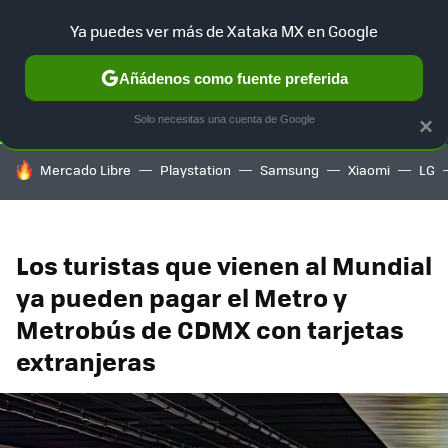
Ya puedes ver más de Xataka MX en Google
SELECCIÓN
GAMING
HOME
AUTO
TERRITORIO SAM
Añádenos como fuente preferida
Solo necesitas una cuenta de Google
×
HOY SE HABLA DE
Mercado Libre
Playstation
Samsung
Xiaomi
LG
Los turistas que vienen al Mundial
ya pueden pagar el Metro y
Metrobús de CDMX con tarjetas
extranjeras