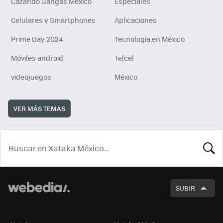
Cazando Gangas Mexico
Especiales
Celulares y Smartphones
Aplicaciones
Prime Day 2024
Tecnología en México
Móviles android
Telcel
videojuegos
México
VER MÁS TEMAS
BUSCA
SUBIR