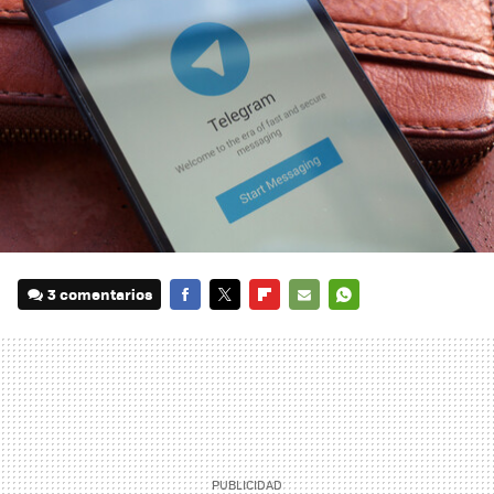
3 comentarios
FACEBOOK
TWITTER
FLIPBOARD
E-
WHATSAPP
MAIL