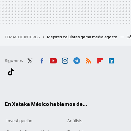
TEMAS DE INTERÉS
Mejores celulares gama media agosto
Có
Síguenos
Twit
Fac
You
Inst
Tele
RSS
Flip
Link
ter
ebo
tub
agr
gra
boa
edI
Tikt
ok
e
am
m
rd
n
ok
En Xataka México hablamos de...
Investigación
Análisis