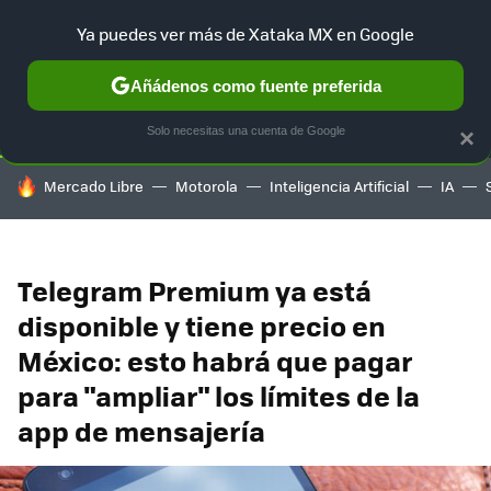
Ya puedes ver más de Xataka MX en Google
SELECCIÓN
GAMING
HOME
AUTO
TERRITORIO SAM
Añádenos como fuente preferida
Solo necesitas una cuenta de Google
×
HOY SE HABLA DE
Mercado Libre
Motorola
Inteligencia Artificial
IA
Telegram Premium ya está
disponible y tiene precio en
México: esto habrá que pagar
para "ampliar" los límites de la
app de mensajería