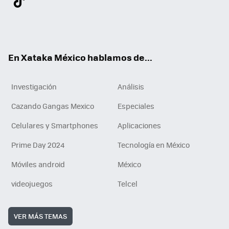
ter
ebo
tub
agr
gra
boa
edI
Tikt
ok
e
am
m
rd
n
ok
En Xataka México hablamos de...
Investigación
Análisis
Cazando Gangas Mexico
Especiales
Celulares y Smartphones
Aplicaciones
Prime Day 2024
Tecnología en México
Móviles android
México
videojuegos
Telcel
VER MÁS TEMAS