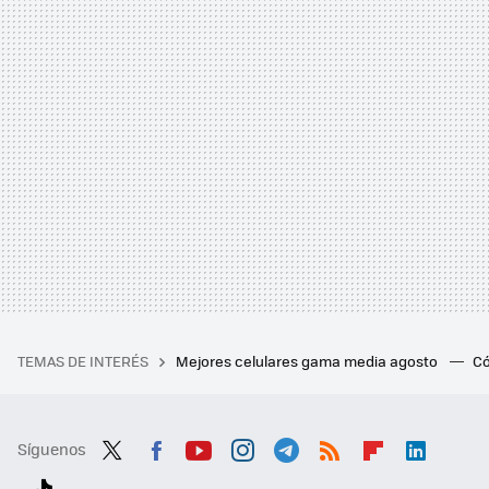
TEMAS DE INTERÉS
Mejores celulares gama media agosto
Có
Síguenos
Twit
Fac
You
Inst
Tele
RSS
Flip
Link