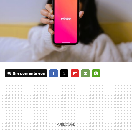
Sin comentarios
FACEBOOK
TWITTER
FLIPBOARD
E-
WHATSAPP
MAIL