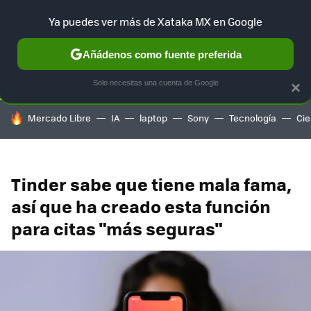
Ya puedes ver más de Xataka MX en Google
SELECCIÓN
GAMING
HOME
AUTO
TERRITORIO SAM
Añádenos como fuente preferida
Solo necesitas una cuenta de Google
×
HOY SE HABLA DE
Mercado Libre
IA
laptop
Sony
Tecnología
Cie
Tinder sabe que tiene mala fama,
así que ha creado esta función
para citas "más seguras"