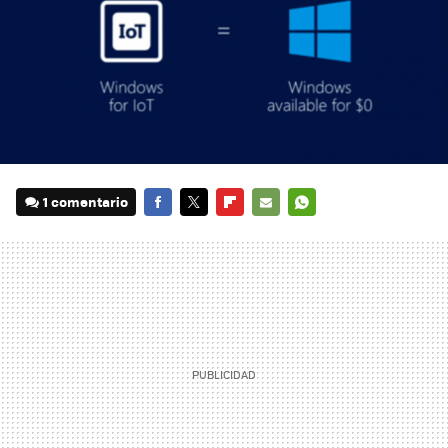
1 comentario
FACEBOOK
TWITTER
FLIPBOARD
E-
WHATSAPP
MAIL