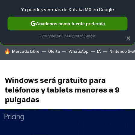
Ya puedes ver más de Xataka MX en Google
SELECCIÓN
GAMING
HOME
AUTO
TERRITORIO SAM
Añádenos como fuente preferida
Solo necesitas una cuenta de Google
×
HOY SE HABLA DE
Mercado Libre
Oferta
WhatsApp
IA
Nintendo Swi
Windows será gratuito para
teléfonos y tablets menores a 9
pulgadas