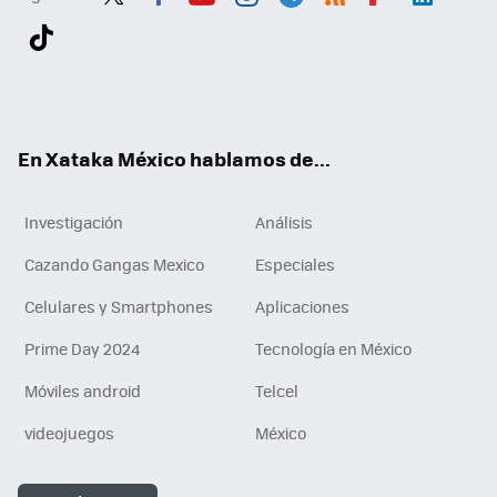
Twit
Fac
You
Inst
Tele
RSS
Flip
Link
ter
ebo
tub
agr
gra
boa
edI
Tikt
ok
e
am
m
rd
n
ok
En Xataka México hablamos de...
Investigación
Análisis
Cazando Gangas Mexico
Especiales
Celulares y Smartphones
Aplicaciones
Prime Day 2024
Tecnología en México
Móviles android
Telcel
videojuegos
México