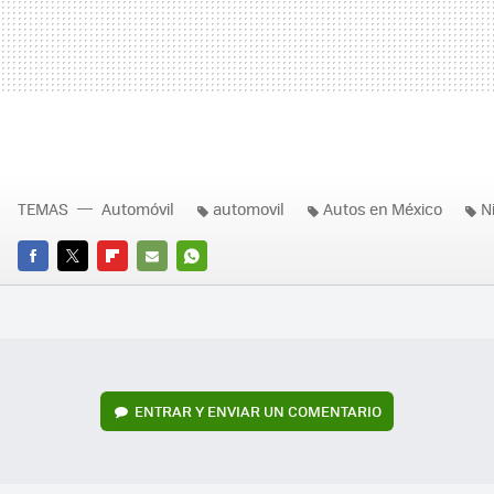
TEMAS
Automóvil
automovil
Autos en México
N
FACEBOOK
TWITTER
FLIPBOARD
E-
WHATSAPP
MAIL
ENTRAR Y ENVIAR UN COMENTARIO