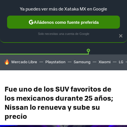
Ya puedes ver más de Xataka MX en Google
Añádenos como fuente preferida
Twitter
Fa
TESLA
UBER
AUTO ELECTRICO
Solo necesitas una cuenta de Google
×
HOY SE HABLA DE
Mercado Libre
Playstation
Samsung
Xiaomi
LG
Fue uno de los SUV favoritos de
los mexicanos durante 25 años;
Nissan lo renueva y sube su
precio