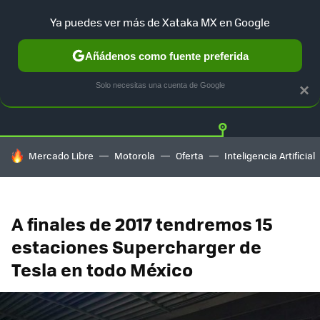
Ya puedes ver más de Xataka MX en Google
Añádenos como fuente preferida
Twitter
Fa
TESLA
UBER
AUTO ELECTRICO
Solo necesitas una cuenta de Google
×
HOY SE HABLA DE
Mercado Libre
Motorola
Oferta
Inteligencia Artificial
A finales de 2017 tendremos 15
estaciones Supercharger de
Tesla en todo México