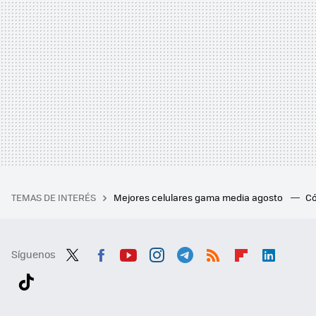
TEMAS DE INTERÉS
Mejores celulares gama media agosto
Có
Síguenos
Twit
Fac
You
Inst
Tele
RSS
Flip
Link
ter
ebo
tub
agr
gra
boa
edI
Tikt