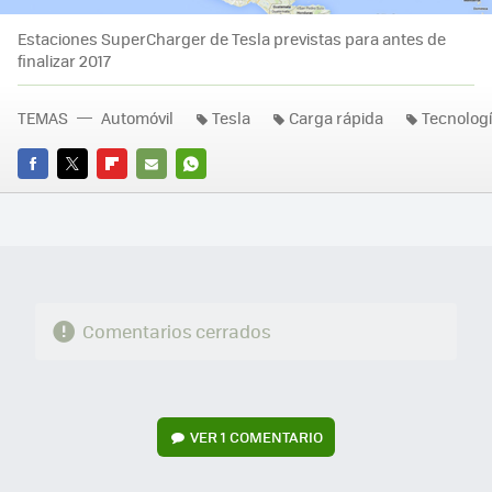
Estaciones SuperCharger de Tesla previstas para antes de
finalizar 2017
TEMAS
Automóvil
Tesla
Carga rápida
Tecnologí
FACEBOOK
TWITTER
FLIPBOARD
E-
WHATSAPP
MAIL
Comentarios cerrados
VER
1 COMENTARIO