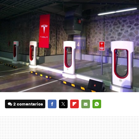
2 comentarios
FACEBOOK
TWITTER
FLIPBOARD
E-
WHATSAPP
MAIL