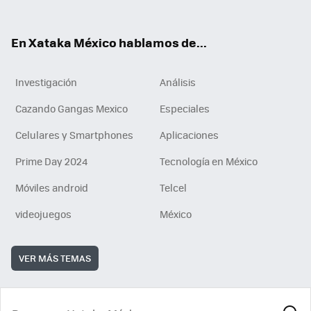
ok
e
am
m
rd
n
ok
En Xataka México hablamos de...
Investigación
Análisis
Cazando Gangas Mexico
Especiales
Celulares y Smartphones
Aplicaciones
Prime Day 2024
Tecnología en México
Móviles android
Telcel
videojuegos
México
VER MÁS TEMAS