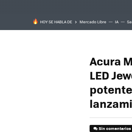
HOY SE HABLA DE
Mercado Libre
IA
Sa
Acura M
LED Jew
potente
lanzami
Sin comentarios