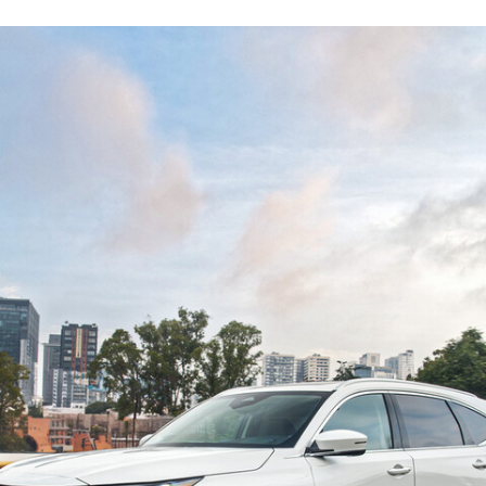
FACEBOOK
TWITTER
FLIPBOARD
E-
MAIL