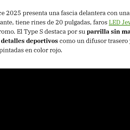
 2025 presenta una fascia delantera con una 
nte, tiene rines de 20 pulgadas, faros
LED Je
romo. El Type S destaca por su
parrilla sin m
 detalles deportivos
como un difusor trasero 
pintadas en color rojo.