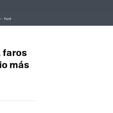
Ford
 faros
dio más