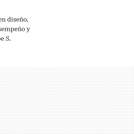
en diseño,
esempeño y
e S.