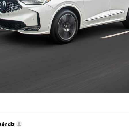
séndiz