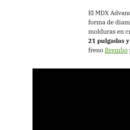
El MDX Advance
forma de diama
molduras en c
21 pulgadas y
freno
Brembo