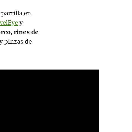
parrilla en
welEye
y
arco, rines de
y pinzas de