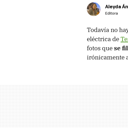
Aleyda Á
Editora
Todavía no hay 
eléctrica de
Te
fotos que
se fi
irónicamente a