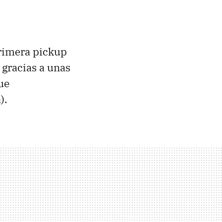
primera pickup
gracias a unas
ue
).