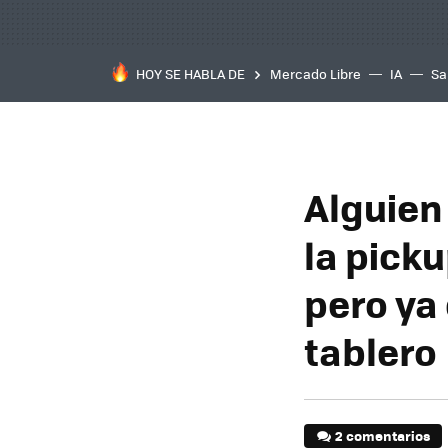
HOY SE HABLA DE
Mercado Libre
IA
Sa
Alguien 
la picku
pero ya
tablero
2 comentarios