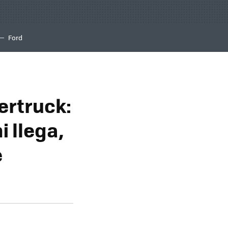
Ford
bertruck:
i llega,
e