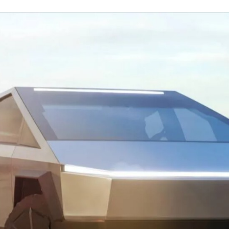
FACEBOOK
TWITTER
FLIPBOARD
E-
MAIL