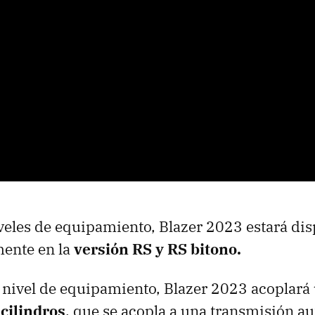
veles de equipamiento, Blazer 2023 estará dis
ente en la
versión RS y RS bitono.
 nivel de equipamiento, Blazer 2023 acoplará
 cilindros
, que se acopla a una transmisión a