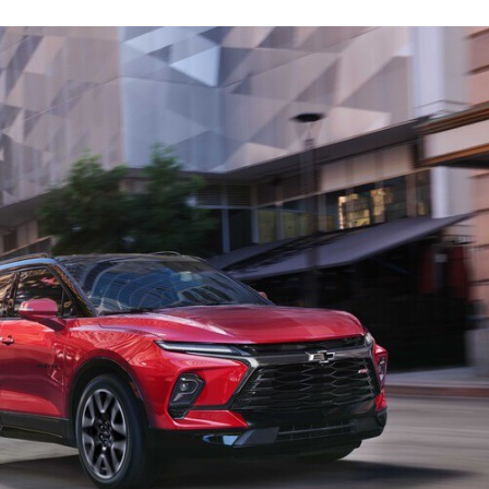
FACEBOOK
TWITTER
FLIPBOARD
E-
MAIL