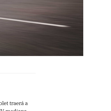
et traerá a
SUV mediana