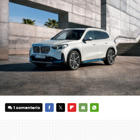
1 comentario
FACEBOOK
TWITTER
FLIPBOARD
E-
WHATSAPP
MAIL