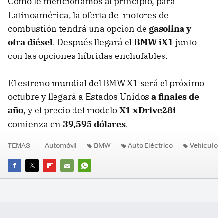
Como te mencionamos al principio, para
Latinoamérica, la oferta de motores de
combustión tendrá una opción de
gasolina y
otra diésel
. Después llegará el
BMW iX1
junto
con las opciones híbridas enchufables.
El estreno mundial del BMW X1 será el próximo
octubre y llegará a Estados Unidos
a finales de
año
, y el precio del modelo
X1 xDrive28i
comienza en
39,595 dólares
.
TEMAS
Automóvil
BMW
Auto Eléctrico
Vehículo
FACEBOOK
TWITTER
FLIPBOARD
E-
WHATSAPP
MAIL