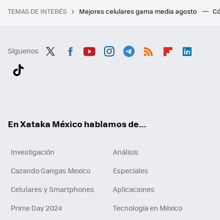
TEMAS DE INTERÉS
Mejores celulares gama media agosto
Có
Síguenos
Twit
Fac
You
Inst
Tele
RSS
Flip
Link
ter
ebo
tub
agr
gra
boa
edI
Tikt
ok
e
am
m
rd
n
ok
En Xataka México hablamos de...
Investigación
Análisis
Cazando Gangas Mexico
Especiales
Celulares y Smartphones
Aplicaciones
Prime Day 2024
Tecnología en México