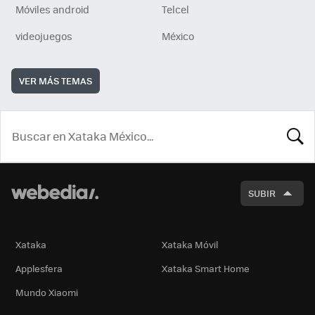
Móviles android
Telcel
videojuegos
México
VER MÁS TEMAS
BUSCA
SUBIR
Xataka
Xataka Móvil
Applesfera
Xataka Smart Home
Mundo Xiaomi