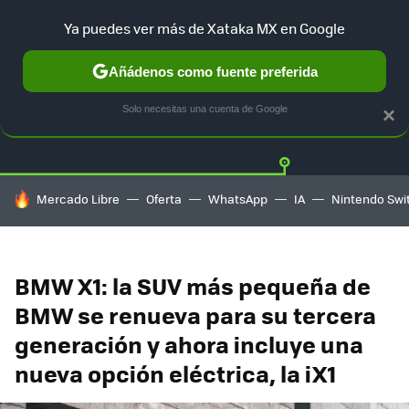
Ya puedes ver más de Xataka MX en Google
Añádenos como fuente preferida
Twitter
Fa
TESLA
UBER
AUTO ELECTRICO
Solo necesitas una cuenta de Google
×
HOY SE HABLA DE
Mercado Libre
Oferta
WhatsApp
IA
Nintendo Swi
BMW X1: la SUV más pequeña de
BMW se renueva para su tercera
generación y ahora incluye una
nueva opción eléctrica, la iX1