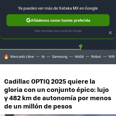
Ya puedes ver más de Xataka MX en Google
Añádenos como fuente preferida
Twitter
Fa
TESLA
UBER
AUTO ELECTRICO
Solo necesitas una cuenta de Google
×
HOY SE HABLA DE
Mercado Libre
IA
Samsung
NASA
Robot
Wifi
Cadillac OPTIQ 2025 quiere la
gloria con un conjunto épico: lujo
y 482 km de autonomía por menos
de un millón de pesos