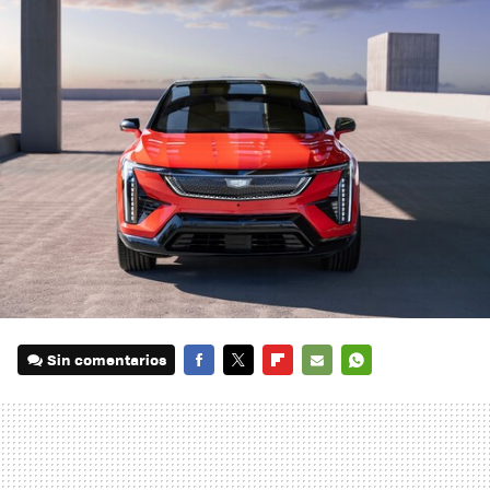
Sin comentarios
FACEBOOK
TWITTER
FLIPBOARD
E-
WHATSAPP
MAIL