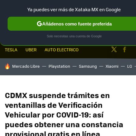
Ya puedes ver más de Xataka MX en Google
MENÚ
NUEVO
Añádenos como fuente preferida
Solo necesitas una cuenta de Google
Twitter
Fa
TESLA
UBER
AUTO ELECTRICO
HOY SE HABLA DE
Mercado Libre
Playstation
Samsung
Xiaomi
LG
CDMX suspende trámites en
ventanillas de Verificación
Vehicular por COVID-19: así
puedes obtener una constancia
provisional gratis en línea