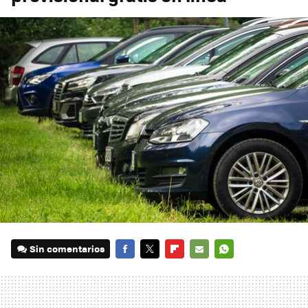
Sin comentarios
FACEBOOK
TWITTER
FLIPBOARD
E-
WHATSAPP
MAIL