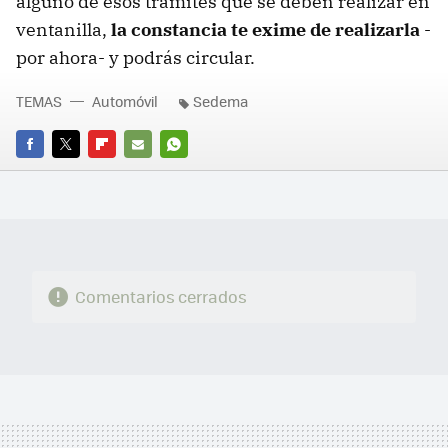
alguno de esos trámites que se deben realizar en
ventanilla,
la constancia te exime de realizarla
-
por ahora- y podrás circular.
TEMAS
Automóvil
Sedema
FACEBOOK
TWITTER
FLIPBOARD
E-
WHATSAPP
MAIL
Comentarios cerrados