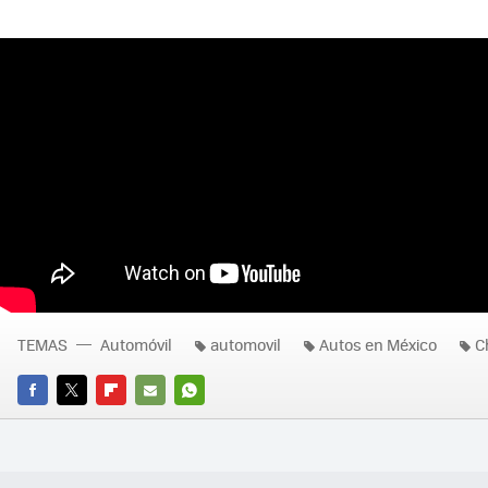
TEMAS
Automóvil
automovil
Autos en México
C
FACEBOOK
TWITTER
FLIPBOARD
E-
WHATSAPP
MAIL