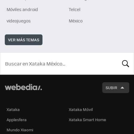
Móviles android
Telcel
videojuegos
México
VER MÁS TEMAS
BUSCA
SUBIR
Xataka
Xataka Móvil
Applesfera
Xataka Smart Home
Mundo Xiaomi