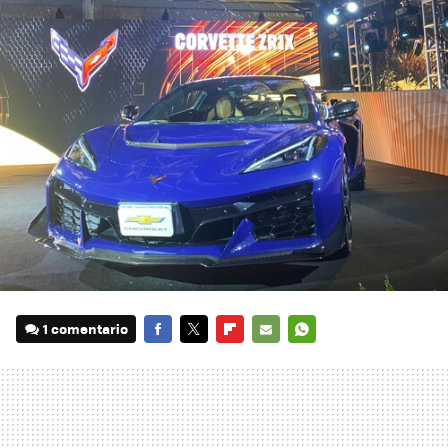
1 comentario
FACEBOOK
TWITTER
FLIPBOARD
E-
WHATSAPP
MAIL