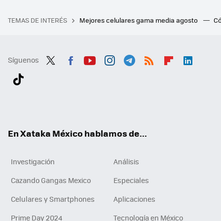
TEMAS DE INTERÉS
Mejores celulares gama media agosto
Có
Síguenos
Twit
Fac
You
Inst
Tele
RSS
Flip
Link
ter
ebo
tub
agr
gra
boa
edI
Tikt
ok
e
am
m
rd
n
ok
En Xataka México hablamos de...
Investigación
Análisis
Cazando Gangas Mexico
Especiales
Celulares y Smartphones
Aplicaciones
Prime Day 2024
Tecnología en México