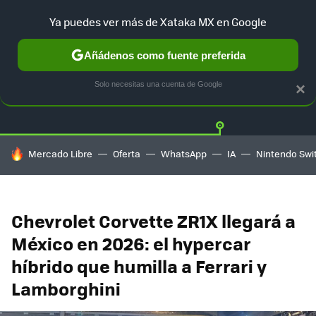
Ya puedes ver más de Xataka MX en Google
Añádenos como fuente preferida
Twitter
Fa
TESLA
UBER
AUTO ELECTRICO
Solo necesitas una cuenta de Google
×
HOY SE HABLA DE
Mercado Libre
Oferta
WhatsApp
IA
Nintendo Swi
Chevrolet Corvette ZR1X llegará a
México en 2026: el hypercar
híbrido que humilla a Ferrari y
Lamborghini