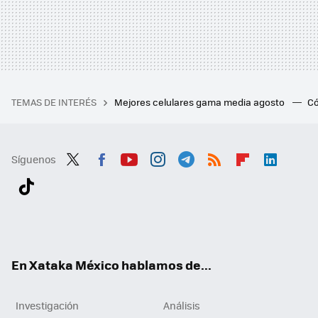
TEMAS DE INTERÉS
Mejores celulares gama media agosto
Có
Síguenos
Twit
Fac
You
Inst
Tele
RSS
Flip
Link
ter
ebo
tub
agr
gra
boa
edI
Tikt
ok
e
am
m
rd
n
ok
En Xataka México hablamos de...
Investigación
Análisis