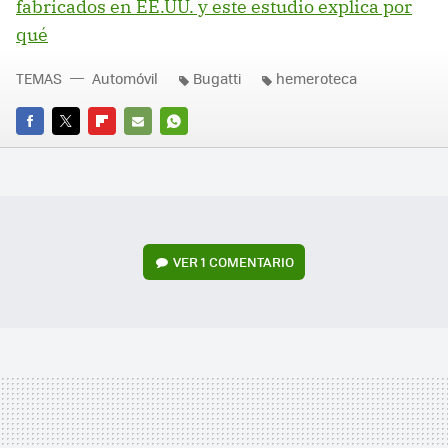
fabricados en EE.UU. y este estudio explica por
qué
TEMAS
Automóvil
Bugatti
hemeroteca
FACEBOOK
TWITTER
FLIPBOARD
E-
WHATSAPP
MAIL
VER
1 COMENTARIO