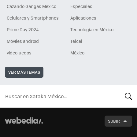
Cazando Gangas Mexico
Especiales
Celulares y Smartphones
Aplicaciones
Prime Day 2024
Tecnología en México
Móviles android
Telcel
videojuegos
México
VER MÁS TEMAS
BUSCA
SUBIR