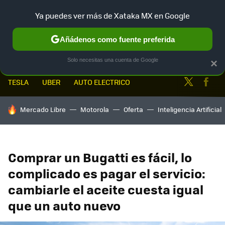
Ya puedes ver más de Xataka MX en Google
MENÚ
NUEVO
Añádenos como fuente preferida
Solo necesitas una cuenta de Google
×
Twitter
Fa
TESLA
UBER
AUTO ELECTRICO
HOY SE HABLA DE
Mercado Libre
Motorola
Oferta
Inteligencia Artificial
Comprar un Bugatti es fácil, lo
complicado es pagar el servicio:
cambiarle el aceite cuesta igual
que un auto nuevo