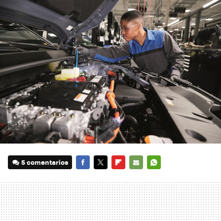
5 comentarios
FACEBOOK
TWITTER
FLIPBOARD
E-
WHATSAPP
MAIL