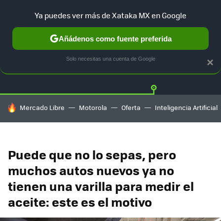
Ya puedes ver más de Xataka MX en Google
Añádenos como fuente preferida
Twitter
Fa
TESLA
UBER
AUTO ELECTRICO
Solo necesitas una cuenta de Google
×
HOY SE HABLA DE
Mercado Libre
Motorola
Oferta
Inteligencia Artificial
Puede que no lo sepas, pero
muchos autos nuevos ya no
tienen una varilla para medir el
aceite: este es el motivo