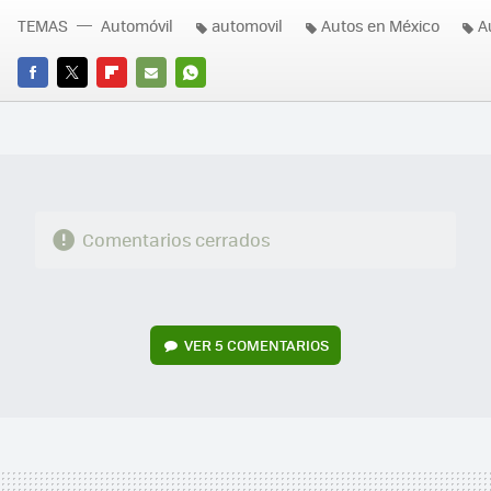
TEMAS
Automóvil
automovil
Autos en México
A
FACEBOOK
TWITTER
FLIPBOARD
E-
WHATSAPP
MAIL
Comentarios cerrados
VER
5 COMENTARIOS