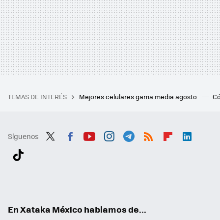
TEMAS DE INTERÉS
Mejores celulares gama media agosto
Có
Síguenos
Twit
Fac
You
Inst
Tele
RSS
Flip
Link
ter
ebo
tub
agr
gra
boa
edI
Tikt
ok
e
am
m
rd
n
ok
En Xataka México hablamos de...