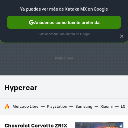
Ya puedes ver más de Xataka MX en Google
SELECCIÓN
GAMING
HOME
AUTO
TERRITORIO SAM
Añádenos como fuente preferida
Solo necesitas una cuenta de Google
×
Hypercar
HOY SE HABLA DE
Mercado Libre
Playstation
Samsung
Xiaomi
LG
Chevrolet Corvette ZR1X