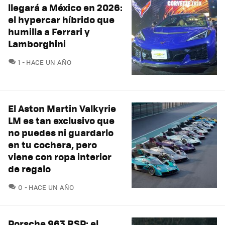
llegará a México en 2026:
el hypercar híbrido que
humilla a Ferrari y
Lamborghini
COMENTARIOS
1
HACE UN AÑO
El Aston Martin Valkyrie
LM es tan exclusivo que
no puedes ni guardarlo
en tu cochera, pero
viene con ropa interior
de regalo
COMENTARIOS
0
HACE UN AÑO
Porsche 963 RSP: el