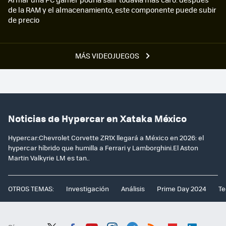
de la RAM y el almacenamiento, este componente puede subir
de precio
MÁS VIDEOJUEGOS
Noticias de Hypercar en Xataka México
Hypercar:Chevrolet Corvette ZR1X llegará a México en 2026: el
hypercar híbrido que humilla a Ferrari y Lamborghini.El Aston
Martin Valkyrie LM es tan..
OTROS TEMAS:
Investigación
Análisis
Prime Day 2024
Te