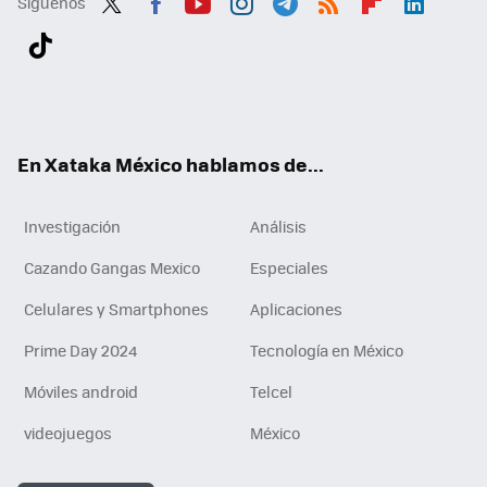
Síguenos
Twit
Fac
You
Inst
Tele
RSS
Flip
Link
ter
ebo
tub
agr
gra
boa
edI
Tikt
ok
e
am
m
rd
n
ok
En Xataka México hablamos de...
Investigación
Análisis
Cazando Gangas Mexico
Especiales
Celulares y Smartphones
Aplicaciones
Prime Day 2024
Tecnología en México
Móviles android
Telcel
videojuegos
México