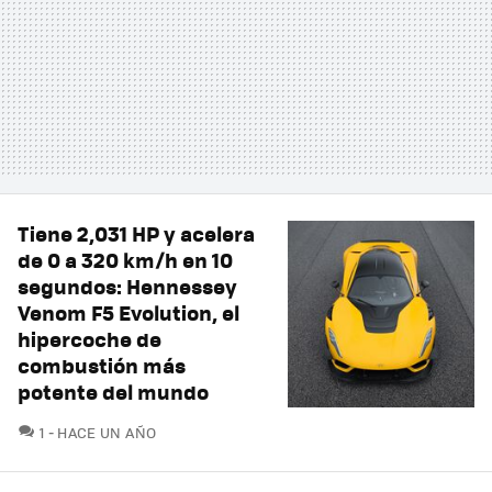
Tiene 2,031 HP y acelera
de 0 a 320 km/h en 10
segundos: Hennessey
Venom F5 Evolution, el
hipercoche de
combustión más
potente del mundo
COMENTARIOS
1
HACE UN AÑO