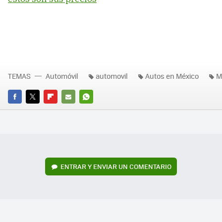
TEMAS
Automóvil
automovil
Autos en México
M
FACEBOOK
TWITTER
FLIPBOARD
E-
WHATSAPP
MAIL
ENTRAR Y ENVIAR UN COMENTARIO