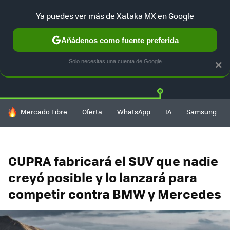
Ya puedes ver más de Xataka MX en Google
Añádenos como fuente preferida
Twitter
Fa
TESLA
UBER
AUTO ELECTRICO
Solo necesitas una cuenta de Google
×
HOY SE HABLA DE
Mercado Libre
Oferta
WhatsApp
IA
Samsung
CUPRA fabricará el SUV que nadie
creyó posible y lo lanzará para
competir contra BMW y Mercedes