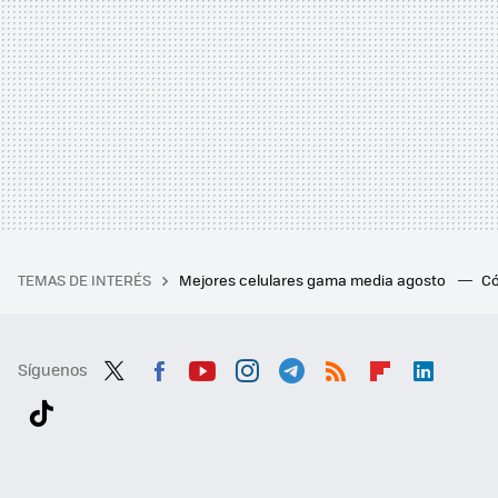
TEMAS DE INTERÉS
Mejores celulares gama media agosto
Có
Síguenos
Twit
Fac
You
Inst
Tele
RSS
Flip
Link
ter
ebo
tub
agr
gra
boa
edI
Tikt
ok
e
am
m
rd
n
ok