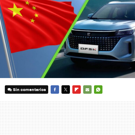
Sin comentarios
FACEBOOK
TWITTER
FLIPBOARD
E-
WHATSAPP
MAIL