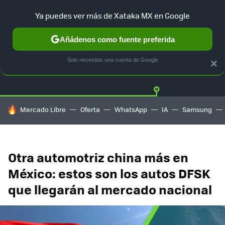
Ya puedes ver más de Xataka MX en Google
Añádenos como fuente preferida
Twitter
Fa
TESLA
UBER
AUTO ELECTRICO
Solo necesitas una cuenta de Google
×
HOY SE HABLA DE
Mercado Libre
Oferta
WhatsApp
IA
Samsung
Otra automotriz china más en
México: estos son los autos DFSK
que llegarán al mercado nacional