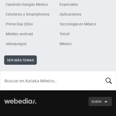
Cazando Gangas Mexico
Especiales
Celulares y Smartphones
Aplicaciones
Prime Day 2024
Tecnología en México
Móviles android
Telcel
videojuegos
México
VER MÁS TEMAS
BUSCA
SUBIR