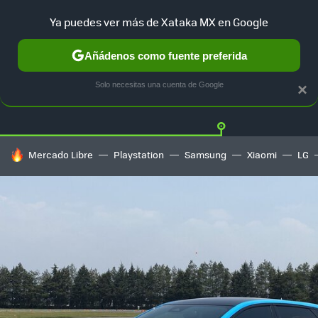
Ya puedes ver más de Xataka MX en Google
Añádenos como fuente preferida
Twitter
Fa
TESLA
UBER
AUTO ELECTRICO
Solo necesitas una cuenta de Google
×
HOY SE HABLA DE
Mercado Libre
Playstation
Samsung
Xiaomi
LG