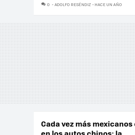
COMENTARIOS
0
ADOLFO RESÉNDIZ
HACE UN AÑO
Cada vez más mexicanos 
en los autos chinos: la