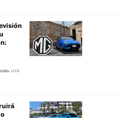
evisión
su
ón:
culo.
LEER
ruirá
ro