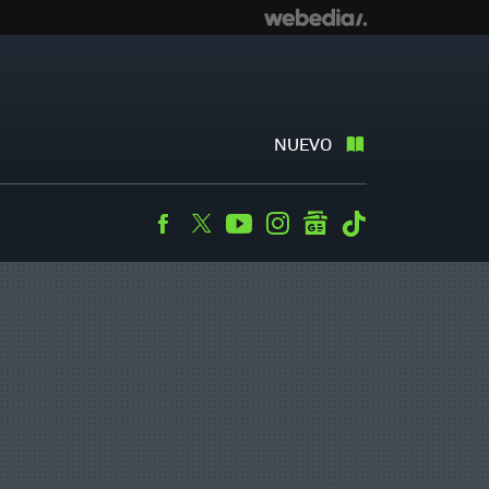
NUEVO
Facebook
Twitter
Youtube
Instagram
googlenews
Tiktok