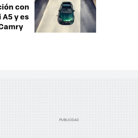
ción con
 A5 y es
 Camry