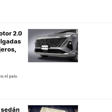
otor 2.0
pulgadas
jeros,
n el país.
l sedán