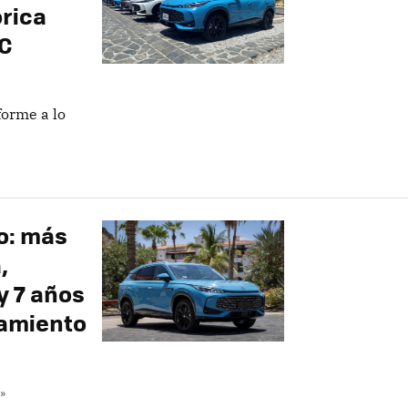
órica
AC
forme a lo
o: más
,
y 7 años
zamiento
»