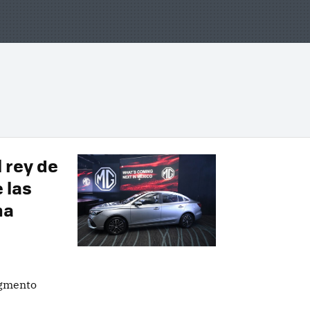
 rey de
 las
na
egmento