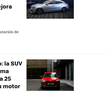
jora
utación de
: la SUV
tema
a 25
su motor