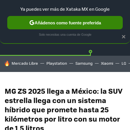
Ya puedes ver más de Xataka MX en Google
Añádenos como fuente preferida
Twitter
Fa
TESLA
UBER
AUTO ELECTRICO
Solo necesitas una cuenta de Google
×
HOY SE HABLA DE
Mercado Libre
Playstation
Samsung
Xiaomi
LG
MG ZS 2025 llega a México: la SUV
estrella llega con un sistema
híbrido que promete hasta 25
kilómetros por litro con su motor
de 1.5 litros