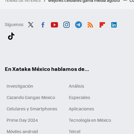
TEMAS DE INTERÉS
Mejores celulares gama media agosto
Có
Síguenos
Twit
Fac
You
Inst
Tele
RSS
Flip
Link
ter
ebo
tub
agr
gra
boa
edI
Tikt
ok
e
am
m
rd
n
ok
En Xataka México hablamos de...
Investigación
Análisis
Cazando Gangas Mexico
Especiales
Celulares y Smartphones
Aplicaciones
Prime Day 2024
Tecnología en México
Móviles android
Telcel