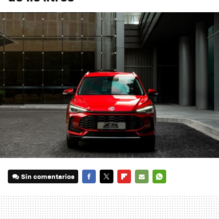
Sin comentarios
FACEBOOK
TWITTER
FLIPBOARD
E-
WHATSAPP
MAIL