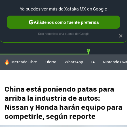
Ya puedes ver más de Xataka MX en Google
Añádenos como fuente preferida
Twitter
Fa
TESLA
UBER
AUTO ELECTRICO
Solo necesitas una cuenta de Google
×
HOY SE HABLA DE
Mercado Libre
Oferta
WhatsApp
IA
Nintendo Swi
China está poniendo patas para
arriba la industria de autos:
Nissan y Honda harán equipo para
competirle, según reporte