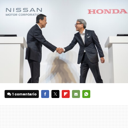
1 comentario
FACEBOOK
TWITTER
FLIPBOARD
E-
WHATSAPP
MAIL