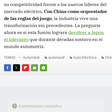
su competitividad frente a los nuevos líderes del
mercado eléctrico.
Con China como orquestador
de las reglas del juego
, la industria vive una
transformación sin precedentes. La pregunta
ahora es si esta fusión logrará
devolver a Japón
el liderazgo
que durante décadas sostuvo en el
mundo automotriz.
TEMAS
Automóvil
automovil
Auto Eléctrico
Chi
FACEBOOK
TWITTER
FLIPBOARD
E-
WHATSAPP
MAIL
Comentarios cerrados