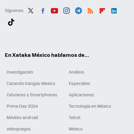
Síguenos
Twit
Fac
You
Inst
Tele
RSS
Flip
Link
ter
ebo
tub
agr
gra
boa
edI
Tikt
ok
e
am
m
rd
n
ok
En Xataka México hablamos de...
Investigación
Análisis
Cazando Gangas Mexico
Especiales
Celulares y Smartphones
Aplicaciones
Prime Day 2024
Tecnología en México
Móviles android
Telcel
videojuegos
México