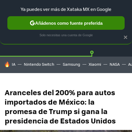
Ya puedes ver más de Xataka MX en Google
Añádenos como fuente preferida
Twitter
Fa
TESLA
UBER
AUTO ELECTRICO
Solo necesitas una cuenta de Google
×
HOY SE HABLA DE
IA
Nintendo Switch
Samsung
Xiaomi
NASA
A
Aranceles del 200% para autos
importados de México: la
promesa de Trump si gana la
presidencia de Estados Unidos