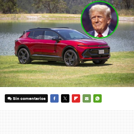
Sin comentarios
FACEBOOK
TWITTER
FLIPBOARD
E-
WHATSAPP
MAIL