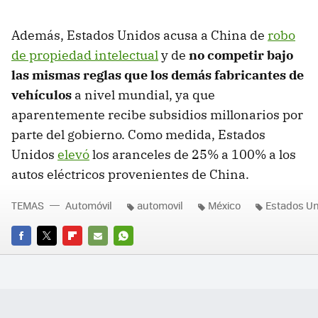
Además, Estados Unidos acusa a China de
robo
de propiedad intelectual
y de
no competir bajo
las mismas reglas que los demás fabricantes de
vehículos
a nivel mundial, ya que
aparentemente recibe subsidios millonarios por
parte del gobierno. Como medida, Estados
Unidos
elevó
los aranceles de 25% a 100% a los
autos eléctricos provenientes de China.
TEMAS
Automóvil
automovil
México
Estados U
FACEBOOK
TWITTER
FLIPBOARD
E-
WHATSAPP
MAIL