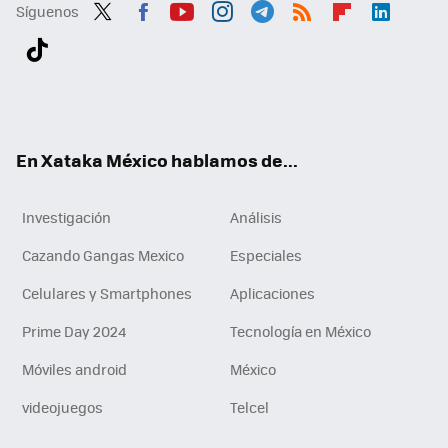
Síguenos
Twit
Fac
You
Inst
Tele
RSS
Flip
Link
ter
ebo
tub
agr
gra
boa
edI
Tikt
ok
e
am
m
rd
n
ok
En Xataka México hablamos de...
Investigación
Análisis
Cazando Gangas Mexico
Especiales
Celulares y Smartphones
Aplicaciones
Prime Day 2024
Tecnología en México
Móviles android
México
videojuegos
Telcel