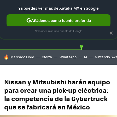
Ya puedes ver más de Xataka MX en Google
Añádenos como fuente preferida
Twitter
Fa
TESLA
UBER
AUTO ELECTRICO
Solo necesitas una cuenta de Google
×
HOY SE HABLA DE
Mercado Libre
Oferta
WhatsApp
IA
Nintendo Swi
Nissan y Mitsubishi harán equipo
para crear una pick-up eléctrica:
la competencia de la Cybertruck
que se fabricará en México