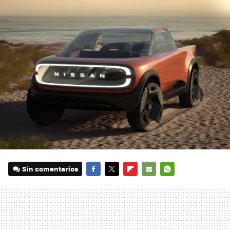
Sin comentarios
FACEBOOK
TWITTER
FLIPBOARD
E-
WHATSAPP
MAIL