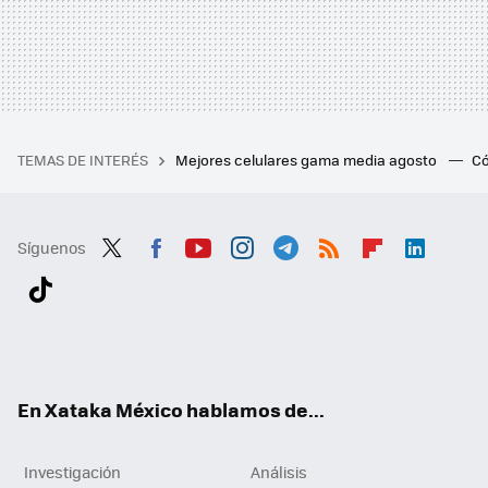
TEMAS DE INTERÉS
Mejores celulares gama media agosto
Có
Síguenos
Twit
Fac
You
Inst
Tele
RSS
Flip
Link
ter
ebo
tub
agr
gra
boa
edI
Tikt
ok
e
am
m
rd
n
ok
En Xataka México hablamos de...
Investigación
Análisis