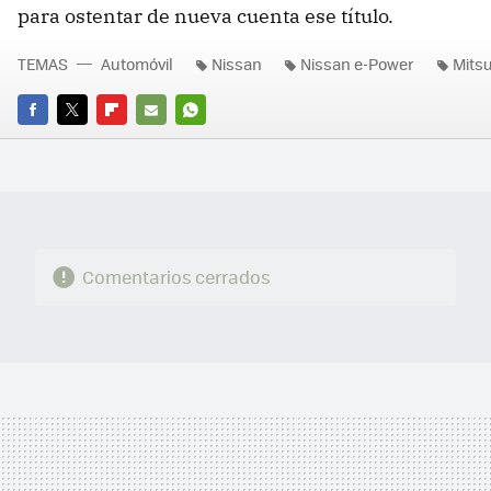
para ostentar de nueva cuenta ese título.
TEMAS
Automóvil
Nissan
Nissan e-Power
Mitsu
FACEBOOK
TWITTER
FLIPBOARD
E-
WHATSAPP
MAIL
Comentarios cerrados