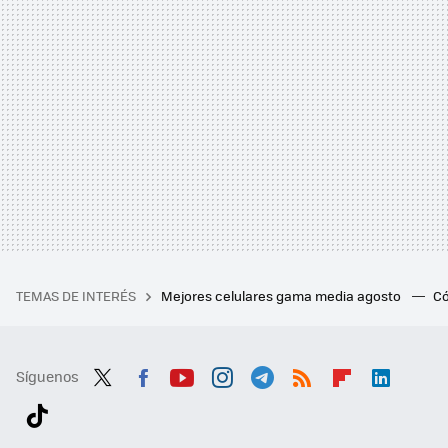
TEMAS DE INTERÉS
Mejores celulares gama media agosto
Có
Síguenos
Twit
Fac
You
Inst
Tele
RSS
Flip
Link
ter
ebo
tub
agr
gra
boa
edI
Tikt