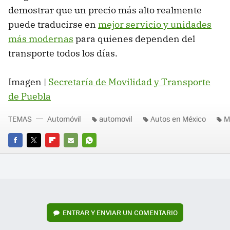
demostrar que un precio más alto realmente
puede traducirse en
mejor servicio y unidades
más modernas
para quienes dependen del
transporte todos los días.
Imagen |
Secretaría de Movilidad y Transporte
de Puebla
TEMAS
Automóvil
automovil
Autos en México
M
FACEBOOK
TWITTER
FLIPBOARD
E-
WHATSAPP
MAIL
ENTRAR Y ENVIAR UN COMENTARIO