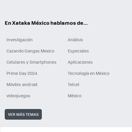
ok
e
am
m
rd
n
ok
En Xataka México hablamos de...
Investigación
Análisis
Cazando Gangas Mexico
Especiales
Celulares y Smartphones
Aplicaciones
Prime Day 2024
Tecnología en México
Móviles android
Telcel
videojuegos
México
VER MÁS TEMAS