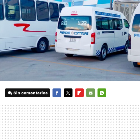
Sin comentarios
FACEBOOK
TWITTER
FLIPBOARD
E-
WHATSAPP
MAIL