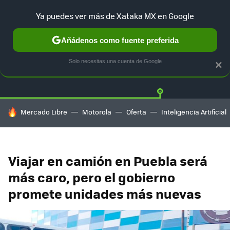
Ya puedes ver más de Xataka MX en Google
Añádenos como fuente preferida
Twitter
Fa
TESLA
UBER
AUTO ELECTRICO
Solo necesitas una cuenta de Google
×
HOY SE HABLA DE
Mercado Libre
Motorola
Oferta
Inteligencia Artificial
Viajar en camión en Puebla será
más caro, pero el gobierno
promete unidades más nuevas