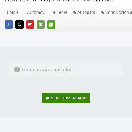
TEMAS
Automóvil
Tesla
Autopilot
Conducción 
FACEBOOK
TWITTER
FLIPBOARD
E-
WHATSAPP
MAIL
Comentarios cerrados
VER
1 COMENTARIO