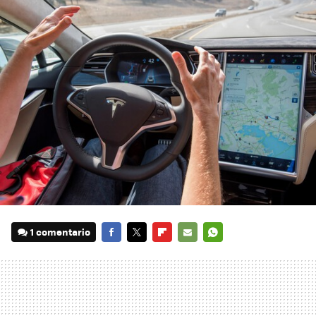
1 comentario
FACEBOOK
TWITTER
FLIPBOARD
E-
WHATSAPP
MAIL