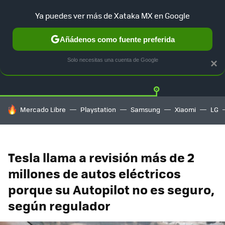
Ya puedes ver más de Xataka MX en Google
Añádenos como fuente preferida
Twitter
Fa
TESLA
UBER
AUTO ELECTRICO
Solo necesitas una cuenta de Google
×
HOY SE HABLA DE
Mercado Libre
Playstation
Samsung
Xiaomi
LG
Tesla llama a revisión más de 2
millones de autos eléctricos
porque su Autopilot no es seguro,
según regulador