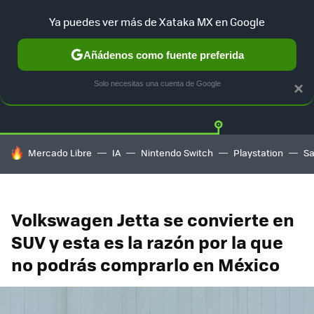
Ya puedes ver más de Xataka MX en Google
Añádenos como fuente preferida
Twitter
Fa
TESLA
UBER
AUTO ELECTRICO
Solo necesitas una cuenta de Google
×
HOY SE HABLA DE
Mercado Libre
IA
Nintendo Switch
Playstation
S
Volkswagen Jetta se convierte en
SUV y esta es la razón por la que
no podrás comprarlo en México