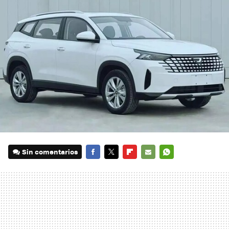
Sin comentarios
FACEBOOK
TWITTER
FLIPBOARD
E-
WHATSAPP
MAIL