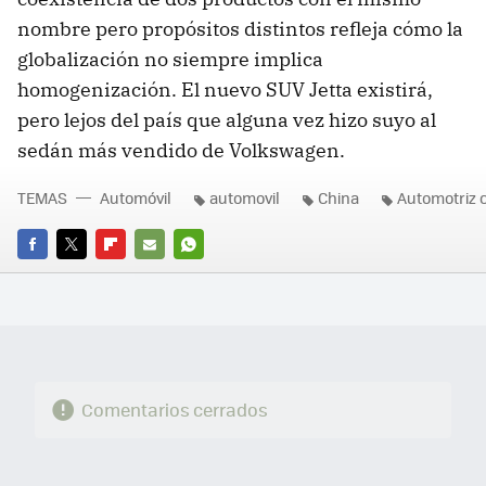
nombre pero propósitos distintos refleja cómo la
globalización no siempre implica
homogenización. El nuevo SUV Jetta existirá,
pero lejos del país que alguna vez hizo suyo al
sedán más vendido de Volkswagen.
TEMAS
Automóvil
automovil
China
Automotriz 
FACEBOOK
TWITTER
FLIPBOARD
E-
WHATSAPP
MAIL
Comentarios cerrados