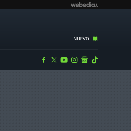
NUEVO
Facebook
Twitter
Youtube
Instagram
googlenews
Tiktok