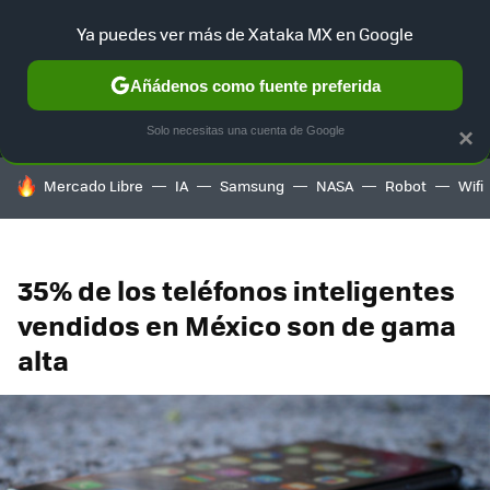
Ya puedes ver más de Xataka MX en Google
MENÚ
NUEVO
Añádenos como fuente preferida
SELECCIÓN
GAMING
HOME
AUTO
TERRITORIO SAM
Solo necesitas una cuenta de Google
×
HOY SE HABLA DE
Mercado Libre
IA
Samsung
NASA
Robot
Wifi
35% de los teléfonos inteligentes
vendidos en México son de gama
alta