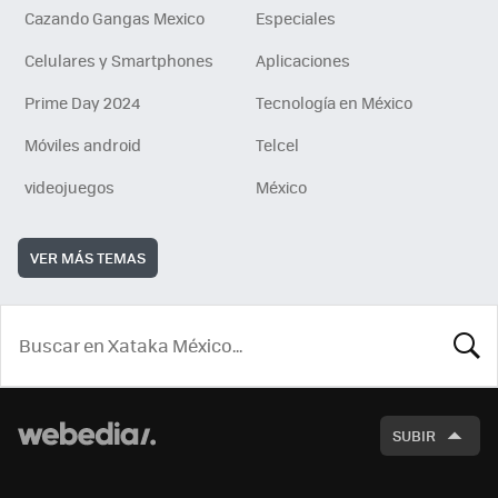
Cazando Gangas Mexico
Especiales
Celulares y Smartphones
Aplicaciones
Prime Day 2024
Tecnología en México
Móviles android
Telcel
videojuegos
México
VER MÁS TEMAS
BUSCA
SUBIR