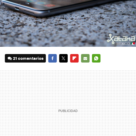
21 comentarios
FACEBOOK
TWITTER
FLIPBOARD
E-
WHATSAPP
MAIL