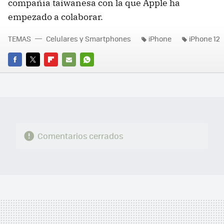
compañía taiwanesa con la que Apple ha
empezado a colaborar.
TEMAS
Celulares y Smartphones
iPhone
iPhone 12
FACEBOOK
TWITTER
FLIPBOARD
E-
WHATSAPP
MAIL
Comentarios cerrados