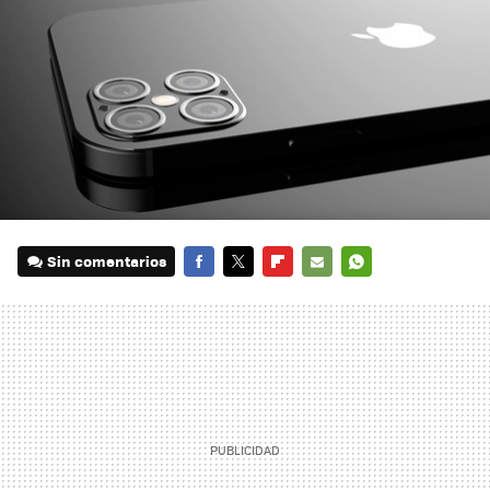
Sin comentarios
FACEBOOK
TWITTER
FLIPBOARD
E-
WHATSAPP
MAIL