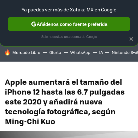
Ya puedes ver más de Xataka MX en Google
SELECCIÓN
GAMING
HOME
AUTO
TERRITORIO SAM
Añádenos como fuente preferida
Solo necesitas una cuenta de Google
×
HOY SE HABLA DE
Mercado Libre
Oferta
WhatsApp
IA
Nintendo Swi
Apple aumentará el tamaño del
iPhone 12 hasta las 6.7 pulgadas
este 2020 y añadirá nueva
tecnología fotográfica, según
Ming-Chi Kuo