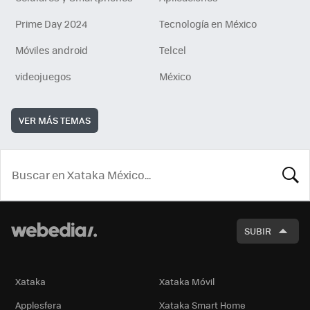
Prime Day 2024
Tecnología en México
Móviles android
Telcel
videojuegos
México
VER MÁS TEMAS
BUSCA
SUBIR
Xataka
Xataka Móvil
Applesfera
Xataka Smart Home