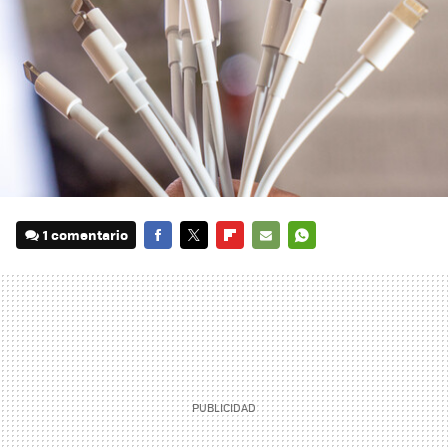
1 comentario
FACEBOOK
TWITTER
FLIPBOARD
E-
WHATSAPP
MAIL