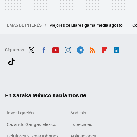
TEMAS DE INTERÉS
Mejores celulares gama media agosto
Có
Síguenos
Twit
Fac
You
Inst
Tele
RSS
Flip
Link
ter
ebo
tub
agr
gra
boa
edI
Tikt
ok
e
am
m
rd
n
ok
En Xataka México hablamos de...
Investigación
Análisis
Cazando Gangas Mexico
Especiales
Celulares y Smartphones
Aplicaciones