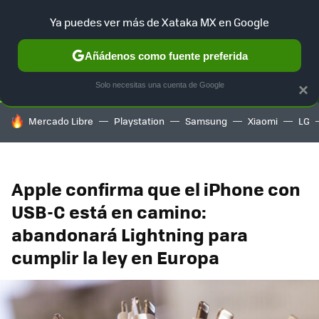
Ya puedes ver más de Xataka MX en Google
SELECCIÓN
GAMING
HOME
AUTO
TERRITORIO SAM
Añádenos como fuente preferida
Solo necesitas una cuenta de Google
×
HOY SE HABLA DE
Mercado Libre
Playstation
Samsung
Xiaomi
LG
Apple confirma que el iPhone con
USB-C está en camino:
abandonará Lightning para
cumplir la ley en Europa