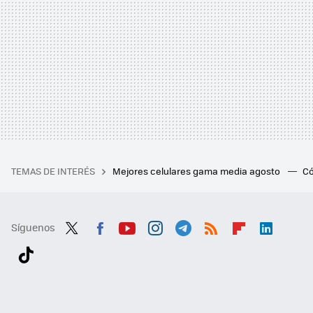
TEMAS DE INTERÉS
Mejores celulares gama media agosto
Có
Síguenos
Twit
Fac
You
Inst
Tele
RSS
Flip
Link
ter
ebo
tub
agr
gra
boa
edI
Tikt
ok
e
am
m
rd
n
ok