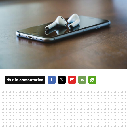
Sin comentarios
FACEBOOK
TWITTER
FLIPBOARD
E-
WHATSAPP
MAIL