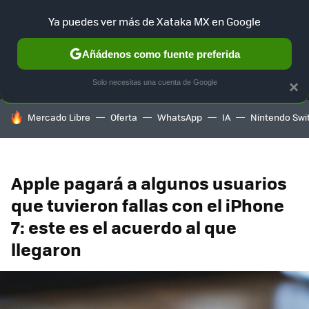
Ya puedes ver más de Xataka MX en Google
MENÚ
NUEVO
Añádenos como fuente preferida
SELECCIÓN
GAMING
HOME
AUTO
TERRITORIO SAM
Solo necesitas una cuenta de Google
×
HOY SE HABLA DE
Mercado Libre
Oferta
WhatsApp
IA
Nintendo Swi
Apple pagará a algunos usuarios
que tuvieron fallas con el iPhone
7: este es el acuerdo al que
llegaron