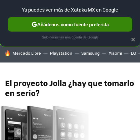
Ya puedes ver más de Xataka MX en Google
SELECCIÓN
GAMING
HOME
AUTO
TERRITORIO SAM
Añádenos como fuente preferida
Solo necesitas una cuenta de Google
×
HOY SE HABLA DE
Mercado Libre
Playstation
Samsung
Xiaomi
LG
El proyecto Jolla ¿hay que tomarlo
en serio?