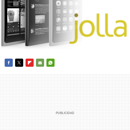
FACEBOOK
TWITTER
FLIPBOARD
E-
WHATSAPP
MAIL