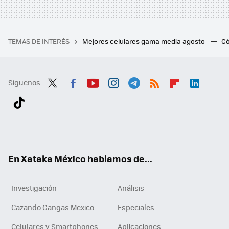
TEMAS DE INTERÉS
Mejores celulares gama media agosto
Có
Síguenos
Twit
Fac
You
Inst
Tele
RSS
Flip
Link
ter
ebo
tub
agr
gra
boa
edI
Tikt
ok
e
am
m
rd
n
ok
En Xataka México hablamos de...
Investigación
Análisis
Cazando Gangas Mexico
Especiales
Celulares y Smartphones
Aplicaciones