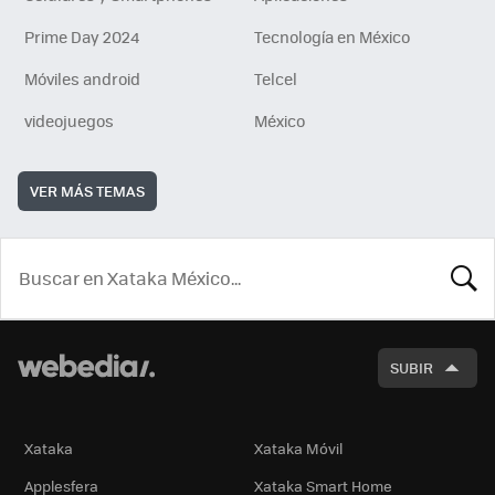
Prime Day 2024
Tecnología en México
Móviles android
Telcel
videojuegos
México
VER MÁS TEMAS
BUSCA
SUBIR
Xataka
Xataka Móvil
Applesfera
Xataka Smart Home