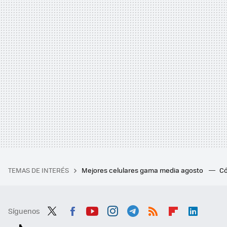
TEMAS DE INTERÉS
Mejores celulares gama media agosto
Có
Síguenos
Twit
Fac
You
Inst
Tele
RSS
Flip
Link