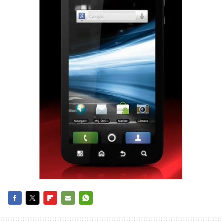
FACEBOOK
TWITTER
FLIPBOARD
E-
WHATSAPP