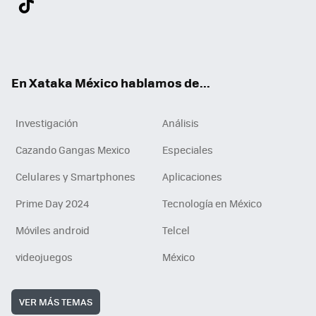
ter
ebo
tub
agr
gra
boa
edI
Tikt
ok
e
am
m
rd
n
ok
En Xataka México hablamos de...
Investigación
Análisis
Cazando Gangas Mexico
Especiales
Celulares y Smartphones
Aplicaciones
Prime Day 2024
Tecnología en México
Móviles android
Telcel
videojuegos
México
VER MÁS TEMAS