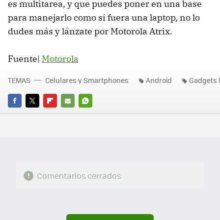
es multitarea, y que puedes poner en una base
para manejarlo como si fuera una laptop, no lo
dudes más y lánzate por Motorola Atrix.
Fuente|
Motorola
TEMAS
Celulares y Smartphones
Android
Gadgets 
FACEBOOK
TWITTER
FLIPBOARD
E-
WHATSAPP
MAIL
Comentarios cerrados