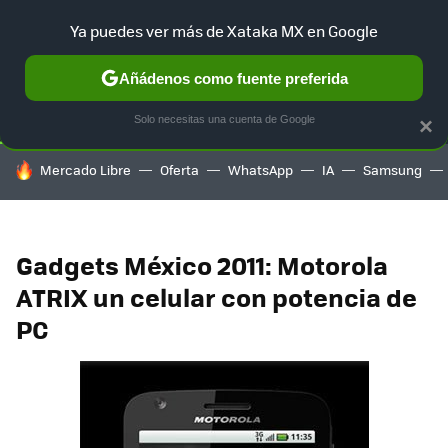
Ya puedes ver más de Xataka MX en Google
SELECCIÓN
GAMING
HOME
AUTO
TERRITORIO SAM
Añádenos como fuente preferida
Solo necesitas una cuenta de Google
×
HOY SE HABLA DE
Mercado Libre
Oferta
WhatsApp
IA
Samsung
Gadgets México 2011: Motorola
ATRIX un celular con potencia de
PC