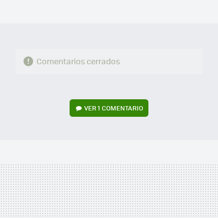
FACEBOOK
TWITTER
FLIPBOARD
E-
WHATSAPP
MAIL
Comentarios cerrados
VER
1 COMENTARIO