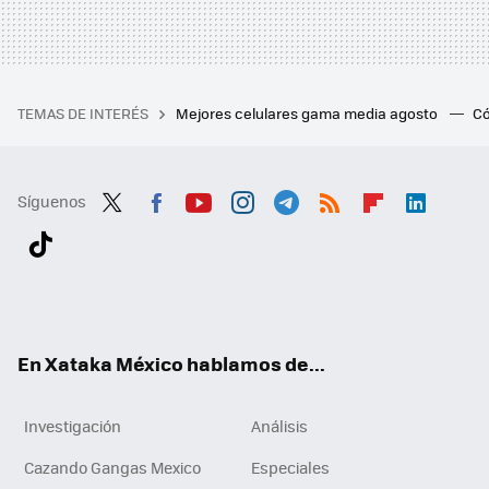
TEMAS DE INTERÉS
Mejores celulares gama media agosto
Có
Síguenos
Twit
Fac
You
Inst
Tele
RSS
Flip
Link
ter
ebo
tub
agr
gra
boa
edI
Tikt
ok
e
am
m
rd
n
ok
En Xataka México hablamos de...
Investigación
Análisis
Cazando Gangas Mexico
Especiales