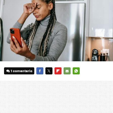
1 comentario
FACEBOOK
TWITTER
FLIPBOARD
E-
WHATSAPP
MAIL