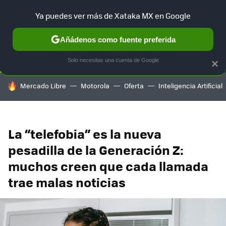
Ya puedes ver más de Xataka MX en Google
SELECCIÓN
GAMING
HOME
AUTO
TERRITORIO SAM
Añádenos como fuente preferida
Solo necesitas una cuenta de Google
×
HOY SE HABLA DE
Mercado Libre
Motorola
Oferta
Inteligencia Artificial
La “telefobia” es la nueva
pesadilla de la Generación Z:
muchos creen que cada llamada
trae malas noticias