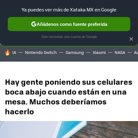
Ya puedes ver más de Xataka MX en Google
SELECCIÓN
GAMING
HOME
AUTO
TERRITORIO SAM
Añádenos como fuente preferida
Solo necesitas una cuenta de Google
×
HOY SE HABLA DE
IA
Nintendo Switch
Samsung
Xiaomi
NASA
A
Hay gente poniendo sus celulares
boca abajo cuando están en una
mesa. Muchos deberíamos
hacerlo