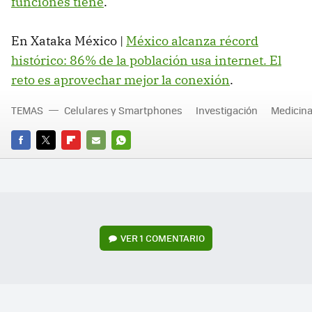
funciones tiene
.
En Xataka México |
México alcanza récord
histórico: 86% de la población usa internet. El
reto es aprovechar mejor la conexión
.
TEMAS
Celulares y Smartphones
Investigación
Medicina
FACEBOOK
TWITTER
FLIPBOARD
E-
WHATSAPP
MAIL
VER
1 COMENTARIO