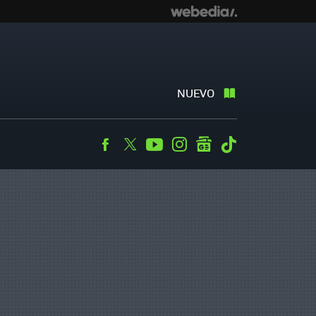
NUEVO
Facebook
Twitter
Youtube
Instagram
googlenews
Tiktok