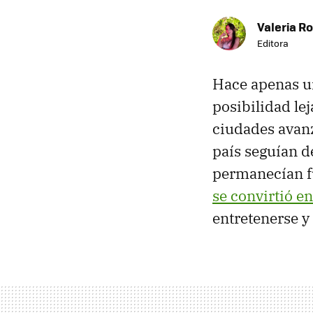
Valeria R
Editora
Hace apenas 
posibilidad le
ciudades avanz
país seguían 
permanecían fu
se convirtió e
entretenerse y 