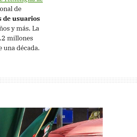
ional de
s de usuarios
ños y más. La
0.2 millones
e una década.