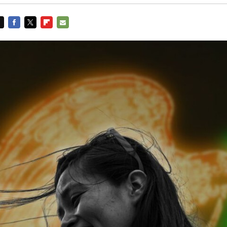
FACEBOOK
TWITTER
FLIPBOARD
E-
MAIL