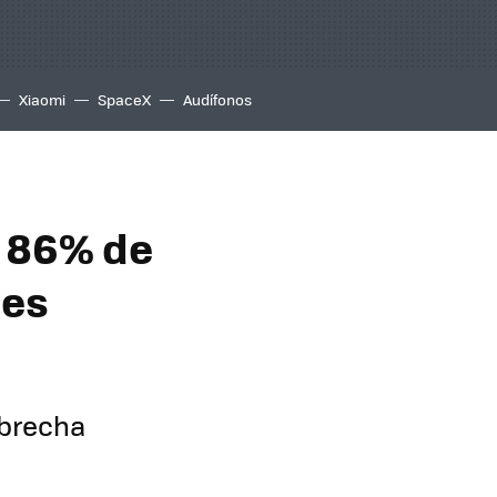
Xiaomi
SpaceX
Audífonos
: 86% de
 es
 brecha