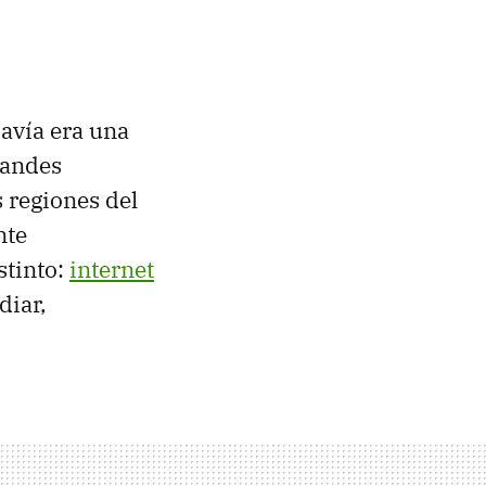
avía era una
randes
 regiones del
nte
stinto:
internet
diar,