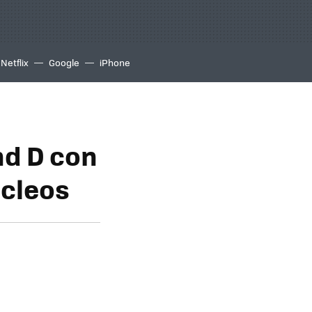
Netflix
Google
iPhone
nd D con
úcleos