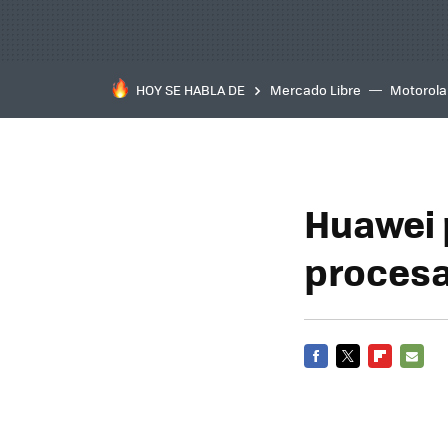
HOY SE HABLA DE
Mercado Libre
Motorola
Huawei 
procesa
FACEBOOK
TWITTER
FLIPBOARD
E-
MAIL