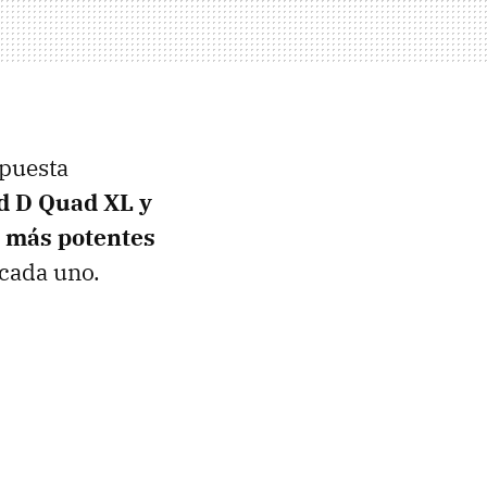
mpuesta
d D Quad XL y
 más potentes
 cada uno.