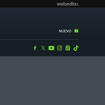
NUEVO
Facebook
Twitter
Youtube
Instagram
googlenews
Tiktok