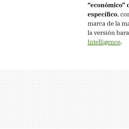
“económico” de
específico
, co
marca de la ma
la versión bara
Intelligence
.