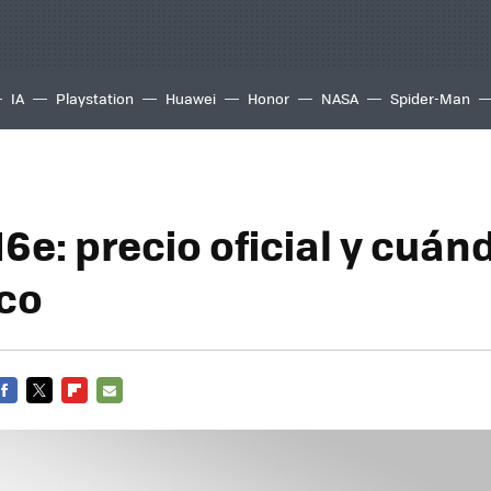
IA
Playstation
Huawei
Honor
NASA
Spider-Man
6e: precio oficial y cuán
co
FACEBOOK
TWITTER
FLIPBOARD
E-
MAIL