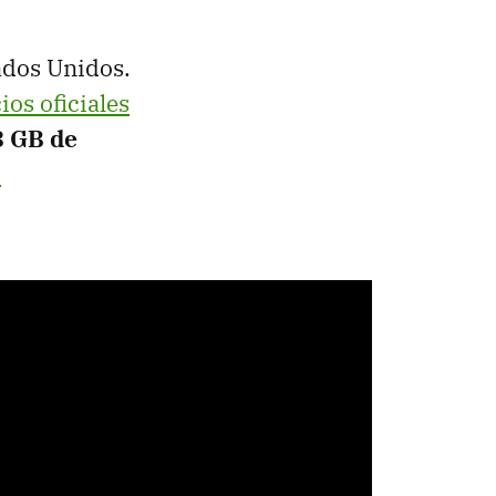
tados Unidos.
ios oficiales
8 GB de
8
.