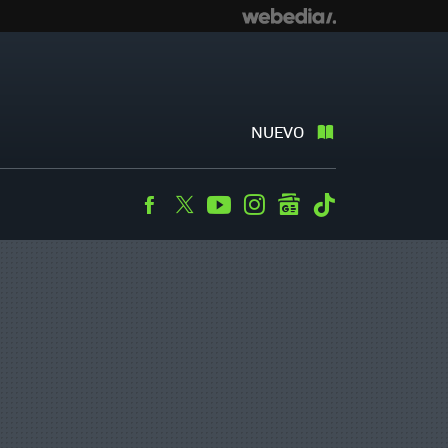
NUEVO
Facebook
Twitter
Youtube
Instagram
googlenews
Tiktok