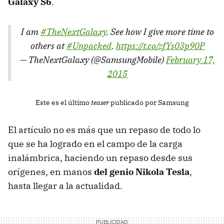
Galaxy S6
.
I am
#TheNextGalaxy
. See how I give more time to
others at
#Unpacked
.
https://t.co/zfYs03p90P
— TheNextGalaxy (@SamsungMobile)
February 17,
2015
Este es el último
teaser
publicado por Samsung
El artículo no es más que un repaso de todo lo
que se ha logrado en el campo de la carga
inalámbrica, haciendo un repaso desde sus
orígenes, en manos
del genio Nikola Tesla
,
hasta llegar a la actualidad.