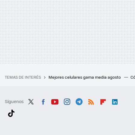
TEMAS DE INTERÉS
Mejores celulares gama media agosto
Có
Síguenos
Twit
Fac
You
Inst
Tele
RSS
Flip
Link
ter
ebo
tub
agr
gra
boa
edI
Tikt
ok
e
am
m
rd
n
ok