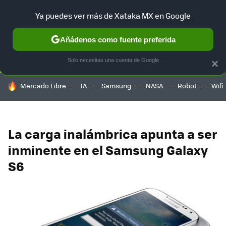
Ya puedes ver más de Xataka MX en Google
SELECCIÓN
GAMING
HOME
AUTO
TERRITORIO SAM
Añádenos como fuente preferida
Solo necesitas una cuenta de Google
×
HOY SE HABLA DE
Mercado Libre
IA
Samsung
NASA
Robot
Wifi
La carga inalámbrica apunta a ser
inminente en el Samsung Galaxy
S6