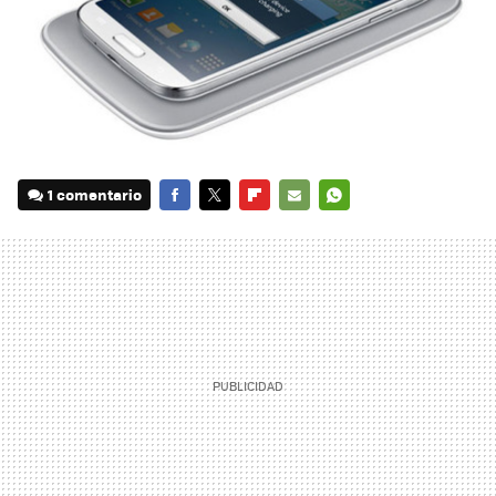
1 comentario
FACEBOOK
TWITTER
FLIPBOARD
E-
WHATSAPP
MAIL