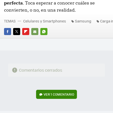
perfecta
. Toca esperar a conocer cuáles se
convierten, o no, en una realidad.
TEMAS
Celulares y Smartphones
Samsung
Carga i
FACEBOOK
TWITTER
FLIPBOARD
E-
WHATSAPP
MAIL
Comentarios cerrados
VER
1 COMENTARIO