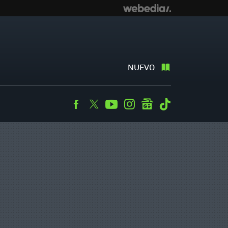
NUEVO
Facebook
Twitter
Youtube
Instagram
googlenews
Tiktok