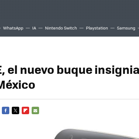
WhatsApp
IA
Nintendo Switch
Playstation
Samsung
, el nuevo buque insignia
 México
FACEBOOK
TWITTER
FLIPBOARD
E-
MAIL