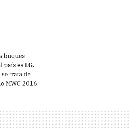
os buques
al país es
LG
.
se trata de
do MWC 2016.