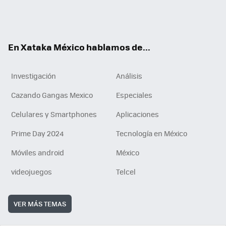
ter
ebo
tub
agr
gra
boa
edI
Tikt
ok
e
am
m
rd
n
ok
En Xataka México hablamos de...
Investigación
Análisis
Cazando Gangas Mexico
Especiales
Celulares y Smartphones
Aplicaciones
Prime Day 2024
Tecnología en México
Móviles android
México
videojuegos
Telcel
VER MÁS TEMAS