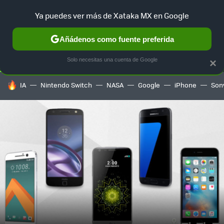
Ya puedes ver más de Xataka MX en Google
SELECCIÓN
GAMING
HOME
AUTO
TERRITORIO SAM
Añádenos como fuente preferida
Solo necesitas una cuenta de Google
×
HOY SE HABLA DE
IA
Nintendo Switch
NASA
Google
iPhone
Son