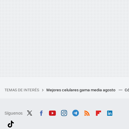
TEMAS DE INTERÉS
Mejores celulares gama media agosto
Có
Síguenos
Twit
Fac
You
Inst
Tele
RSS
Flip
Link